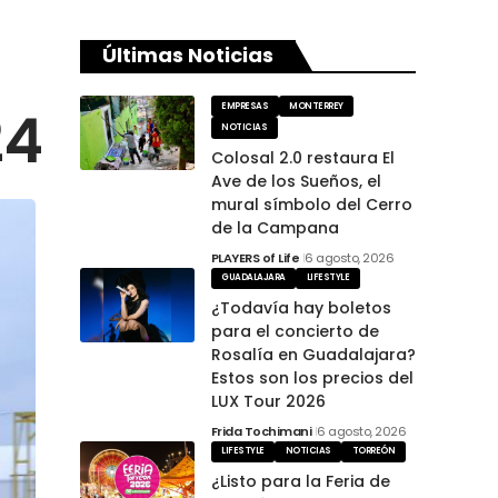
Últimas Noticias
24
EMPRESAS
MONTERREY
NOTICIAS
Colosal 2.0 restaura El
Ave de los Sueños, el
mural símbolo del Cerro
de la Campana
PLAYERS of Life
6 agosto, 2026
GUADALAJARA
LIFESTYLE
¿Todavía hay boletos
para el concierto de
Rosalía en Guadalajara?
Estos son los precios del
LUX Tour 2026
Frida Tochimani
6 agosto, 2026
LIFESTYLE
NOTICIAS
TORREÓN
¿Listo para la Feria de