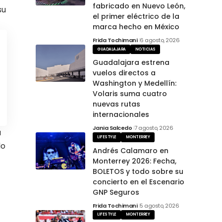
fabricado en Nuevo León,
su
el primer eléctrico de la
marca hecho en México
Frida Tochimani
6 agosto, 2026
GUADALAJARA
NOTICIAS
Guadalajara estrena
vuelos directos a
Washington y Medellín:
Volaris suma cuatro
nuevas rutas
internacionales
Jania Salcedo
7 agosto, 2026
a
LIFESTYLE
MONTERREY
do
Andrés Calamaro en
Monterrey 2026: Fecha,
BOLETOS y todo sobre su
concierto en el Escenario
GNP Seguros
Frida Tochimani
5 agosto, 2026
LIFESTYLE
MONTERREY