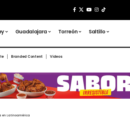
ey
Guadalajara
Torreón
Saltillo
yle
Branded Content
Videos
a en Latinoamérica