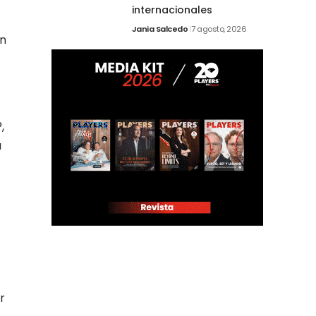
internacionales
Jania Salcedo
7 agosto, 2026
en
,
a
r