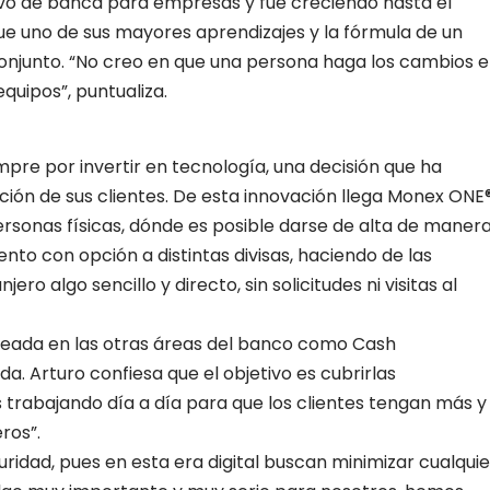
tivo de banca para empresas y fue creciendo hasta el
e uno de sus mayores aprendizajes y la fórmula de un
 conjunto. “No creo en que una persona haga los cambios 
equipos”, puntualiza.
pre por invertir en tecnología, una decisión que ha
ión de sus clientes. De esta innovación llega Monex ONE®
rsonas físicas, dónde es posible darse de alta de maner
o con opción a distintas divisas, haciendo de las
ero algo sencillo y directo, sin solicitudes ni visitas al
rmeada en las otras áreas del banco como Cash
a. Arturo confiesa que el objetivo es cubrirlas
 trabajando día a día para que los clientes tengan más y
ros”.
ridad, pues en esta era digital buscan minimizar cualquie