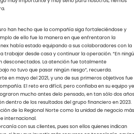
 algo muy importante y muy serio para nosotros, hemos
ra.
turo han hecho que la compañía siga fortaleciéndose y
emplo de ello fue la manera en que enfrentaron la
onex había estado equipando a sus colaboradores con la
 trabajar desde casa y continuar la operación. “En ning
n desconectados. La atención fue totalmente
ajo no tuvo que pasar ningún riesgo”, recuerda.
rte en mayo del 2021, y uno de sus primeros objetivos fue
ompañía. El reto era difícil, pero confiaba en su equipo y
o lograron mucho antes delo pensado, en tan sólo dos años
ón dentro de los resultados del grupo financiero en 2023.
dación de la Regional Norte como la unidad de negocio má
e internacional.
cercanía con sus clientes, pues son ellos quienes indican