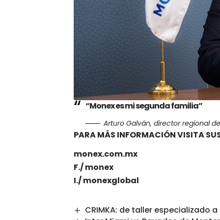
“Monex es mi segunda familia”
Arturo Galván, director regional 
PARA MÁS INFORMACIÓN VISITA SUS
monex.com.mx
F./
monex
I./
monexglobal
CRIMKA: de taller especializado a