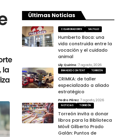
e
Últimas Noticias
COLABORADORES
SALTILLO
Humberto Baca: una
vida construida entre la
vocación y el cuidado
animal
orte
Lily Quirino
7 agosto, 2026
 la
BRANDED CONTENT
TORREÓN
iza
CRIMKA: de taller
especializado a aliado
estratégico
Pedro Pérez
7 agosto, 2026
NOTICIAS
TORREÓN
Torreón invita a donar
libros para la Biblioteca
Móvil Gilberto Prado
Galán: Puntos de