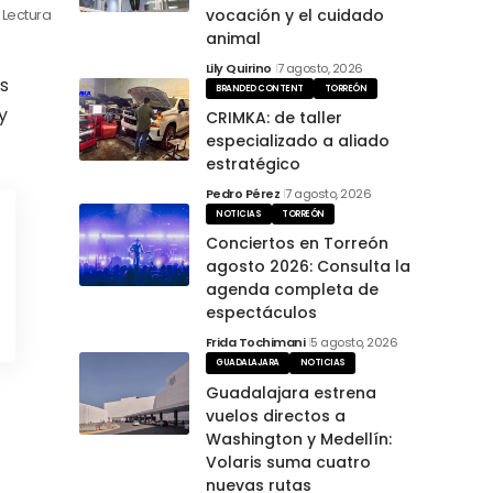
vocación y el cuidado
 Lectura
animal
Lily Quirino
7 agosto, 2026
s
BRANDED CONTENT
TORREÓN
y
CRIMKA: de taller
especializado a aliado
estratégico
Pedro Pérez
7 agosto, 2026
NOTICIAS
TORREÓN
Conciertos en Torreón
agosto 2026: Consulta la
agenda completa de
espectáculos
Frida Tochimani
5 agosto, 2026
GUADALAJARA
NOTICIAS
Guadalajara estrena
vuelos directos a
Washington y Medellín:
Volaris suma cuatro
nuevas rutas