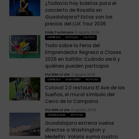
¿Todavía hay boletos para el
concierto de Rosalía en
Guadalajara? Estos son los
precios del LUX Tour 2026
Frida Tochimani
6 agosto, 2026
EMPRESAS
NOTICIAS
SALTILLO
Todo sobre la Feria del
Emprendedor Regreso a Clases
2026 en Saltillo: Cuándo será y
quiénes pueden participar
PLAYERS of Life
7 agosto, 2026
EMPRESAS
MONTERREY
NOTICIAS
Colosal 2.0 restaura El Ave de los
Sueños, el mural símbolo del
Cerro de la Campana
PLAYERS of Life
6 agosto, 2026
GUADALAJARA
NOTICIAS
Guadalajara estrena vuelos
directos a Washington y
Medellín: Volaris suma cuatro