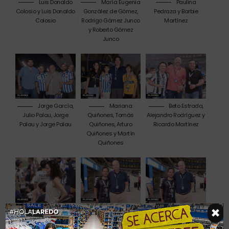
Luis Donaldo
María Eugenia
Paulina
Colosio y Luis Donaldo
González de Gómez,
Pedraza y Barbie
Colosio
Rodrigo Gómez Junco
Martínez
y Roberto Gómez
Junco
Jorge García,
Mariana
Beto Estrada,
Julio Palau, Jorge
Quiñones, Tomás
Alejandro Rodríguez y
Palau y Jorge Palau
Quiñones, Arturo
Ricardo Martínez
Quiñones y Martín
Quiñones
×
Paulina
Clásico regio
Miguel
Zambrano
cuartos de final
Fernández y Luis
David Ortiz