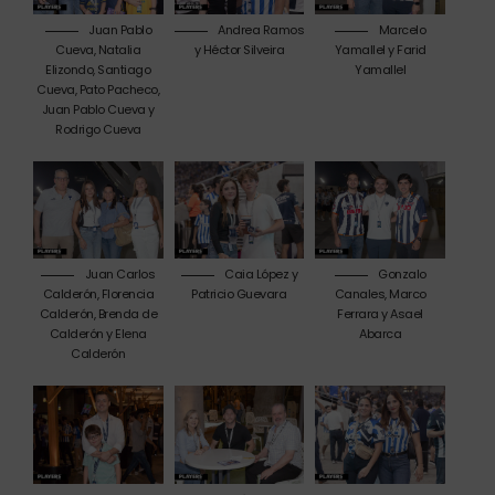
Juan Pablo
Andrea Ramos
Marcelo
Cueva, Natalia
y Héctor Silveira
Yamallel y Farid
Elizondo, Santiago
Yamallel
Cueva, Pato Pacheco,
Juan Pablo Cueva y
Rodrigo Cueva
Juan Carlos
Caia López y
Gonzalo
Calderón, Florencia
Patricio Guevara
Canales, Marco
Calderón, Brenda de
Ferrara y Asael
Calderón y Elena
Abarca
Calderón