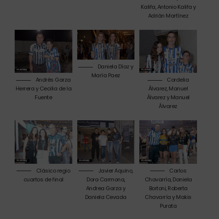
Kalifa, Antonio Kalifa y
Adrián Martínez
Daniela Díaz y
María Paez
Andrés Garza
Cordelia
Herrera y Cecilia de la
Álvarez, Manuel
Fuente
Álvarez y Manuel
Álvarez
Clásico regio
Javier Aquino,
Carlos
cuartos de final
Dora Carmona,
Chavarría, Daniela
Andrea Garza y
Bortoni, Roberta
Daniela Cevada
Chavarría y Makis
Purata