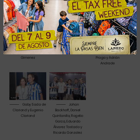
Marissa Meza,
Jaime
Diego
Mateo Muñoz, Jorge
Toussaint y Lily Von
Andrade, Mauricio
Rodríguez y Celila
Bertrab de Toyssaingt
Andrade, José Luis
Gimenez
Praga y Adrián
Andrade
Gaby Sada de
Johan
Clariond y Eugenio
Backhoff, Daniel
Clariond
Quintanilla, Rogelio
Garza, Eduardo
Álvarez Tostado y
Ricardo Gonzalez