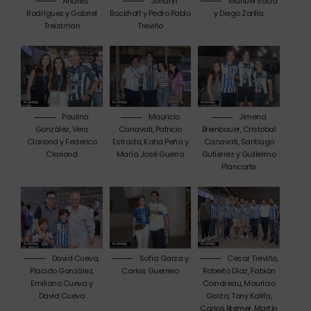
Andrés
Johann
Manuel Sada
Rodríguez y Gabriel
Backhoff y Pedro Pablo
y Diego Zorilla
Treistman
Treviño
Paulina
Mauricio
Jimena
González, Vero
Canavati, Patricio
Breinbauer, Cristobal
Clariond y Federico
Estrada, Katia Peña y
Canavati, Santiago
Clariond
María José Guerra
Gutierrez y Guillermo
Plancarte
David Cueva,
Sofía Garza y
Cesar Treviño,
Placido González,
Carlos Guerrero
Roberto Díaz, Fabián
Emiliano Cueva y
Coindreau, Mauricio
David Cueva
Garza, Tony Kalifa,
Carlos Bremer, Martín