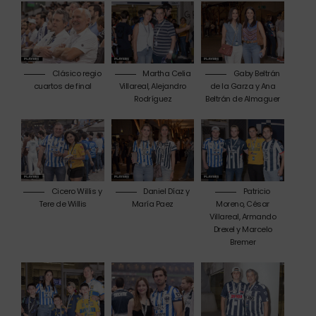
Clásico regio
Martha Celia
Gaby Beltrán
cuartos de final
Villareal, Alejandro
de la Garza y Ana
Rodríguez
Beltrán de Almaguer
Cicero Willis y
Daniel Díaz y
Patricio
Tere de Willis
María Paez
Moreno, César
Villareal, Armando
Drexel y Marcelo
Bremer