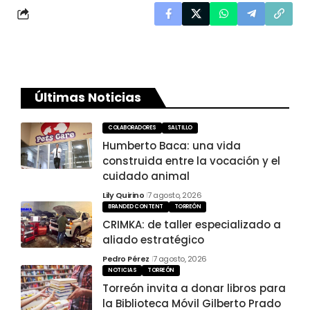
Últimas Noticias
COLABORADORES
SALTILLO
Humberto Baca: una vida
construida entre la vocación y el
cuidado animal
Lily Quirino
7 agosto, 2026
BRANDED CONTENT
TORREÓN
CRIMKA: de taller especializado a
aliado estratégico
Pedro Pérez
7 agosto, 2026
NOTICIAS
TORREÓN
Torreón invita a donar libros para
la Biblioteca Móvil Gilberto Prado