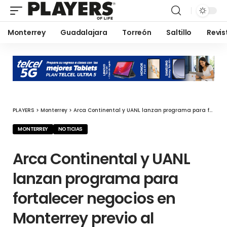
Monterrey
Guadalajara
Torreón
Saltillo
Revis
PLAYERS
>
Monterrey
>
Arca Continental y UANL lanzan programa para fortalecer negocios en Monterrey previo al Mundial 2026
MONTERREY
NOTICIAS
Arca Continental y UANL
lanzan programa para
fortalecer negocios en
Monterrey previo al