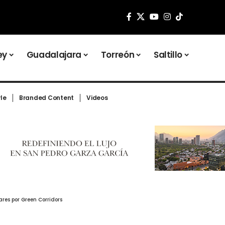
ey
Guadalajara
Torreón
Saltillo
yle
Branded Content
Videos
res por Green Corridors