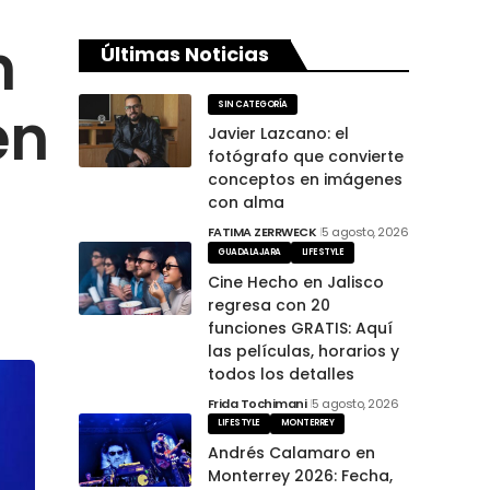
n
Últimas Noticias
en
SIN CATEGORÍA
Javier Lazcano: el
fotógrafo que convierte
conceptos en imágenes
con alma
FATIMA ZERRWECK
5 agosto, 2026
GUADALAJARA
LIFESTYLE
Cine Hecho en Jalisco
regresa con 20
funciones GRATIS: Aquí
las películas, horarios y
todos los detalles
Frida Tochimani
5 agosto, 2026
LIFESTYLE
MONTERREY
Andrés Calamaro en
Monterrey 2026: Fecha,