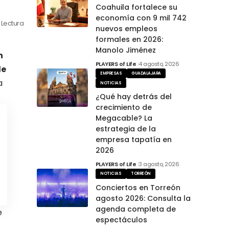
Coahuila fortalece su
economía con 9 mil 742
 Lectura
nuevos empleos
formales en 2026:
Manolo Jiménez
h
PLAYERS of Life
4 agosto, 2026
de
EMPRESAS
GUADALAJARA
a
NOTICIAS
¿Qué hay detrás del
crecimiento de
Megacable? La
estrategia de la
empresa tapatía en
2026
PLAYERS of Life
3 agosto, 2026
NOTICIAS
TORREÓN
Conciertos en Torreón
agosto 2026: Consulta la
agenda completa de
e
espectáculos