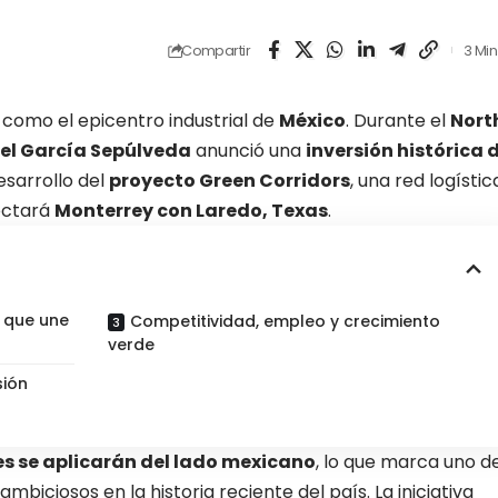
Compartir
3 Min
como el epicentro industrial de
México
. Durante el
Nort
l García Sepúlveda
anunció una
inversión histórica 
esarrollo del
proyecto Green Corridors
, una red logístic
ectará
Monterrey con Laredo, Texas
.
e que une
Competitividad, empleo y crecimiento
verde
sión
res se aplicarán del lado mexicano
, lo que marca uno d
 ambiciosos en la
historia reciente del país
. La iniciativa