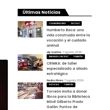
Últimas Noticias
COLABORADORES
SALTILLO
Humberto Baca: una
vida construida entre la
vocación y el cuidado
animal
Lily Quirino
7 agosto, 2026
BRANDED CONTENT
TORREÓN
CRIMKA: de taller
especializado a aliado
estratégico
Pedro Pérez
7 agosto, 2026
NOTICIAS
TORREÓN
Torreón invita a donar
libros para la Biblioteca
Móvil Gilberto Prado
Galán: Puntos de