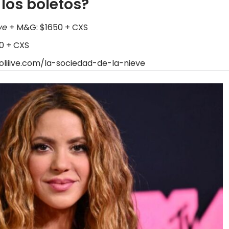
 los boletos?
ve
+ M&G: $1650 + CXS
00 + CXS
oliiive.com/la-sociedad-de-la-nieve