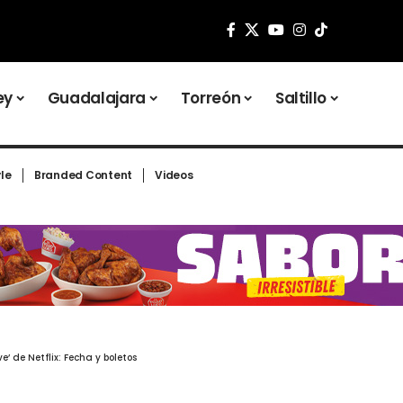
ey
Guadalajara
Torreón
Saltillo
yle
Branded Content
Videos
’ de Netflix: Fecha y boletos