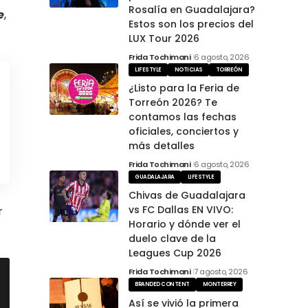
Rosalía en Guadalajara?
e
,
Estos son los precios del
LUX Tour 2026
Frida Tochimani
6 agosto, 2026
LIFESTYLE
NOTICIAS
TORREÓN
¿Listo para la Feria de
Torreón 2026? Te
contamos las fechas
oficiales, conciertos y
más detalles
Frida Tochimani
6 agosto, 2026
GUADALAJARA
LIFESTYLE
Chivas de Guadalajara
vs FC Dallas EN VIVO:
r
Horario y dónde ver el
duelo clave de la
Leagues Cup 2026
Frida Tochimani
7 agosto, 2026
BRANDED CONTENT
MONTERREY
Así se vivió la primera