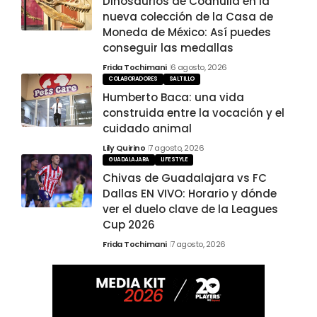
Dinosaurios de Coahuila en la
nueva colección de la Casa de
Moneda de México: Así puedes
conseguir las medallas
Frida Tochimani
6 agosto, 2026
COLABORADORES
SALTILLO
Humberto Baca: una vida
construida entre la vocación y el
cuidado animal
Lily Quirino
7 agosto, 2026
GUADALAJARA
LIFESTYLE
Chivas de Guadalajara vs FC
Dallas EN VIVO: Horario y dónde
ver el duelo clave de la Leagues
Cup 2026
Frida Tochimani
7 agosto, 2026