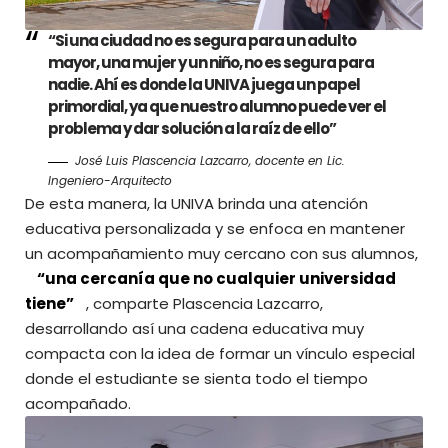
“
Si una ciudad no es segura para un adulto
mayor, una mujer y un niño, no es segura para
nadie.
Ahí es donde la UNIVA juega un papel
primordial, ya que nuestro alumno puede ver el
problema y dar solución a la raíz de ello”
José Luis Plascencia Lazcarro, docente en Lic.
Ingeniero-Arquitecto
De esta manera, la UNIVA brinda una atención
educativa personalizada y se enfoca en mantener
un acompañamiento muy cercano con sus alumnos,
“una cercanía que no cualquier universidad
tiene”
, comparte Plascencia Lazcarro,
desarrollando así una cadena educativa muy
compacta con la idea de formar un vínculo especial
donde el estudiante se sienta todo el tiempo
acompañado.