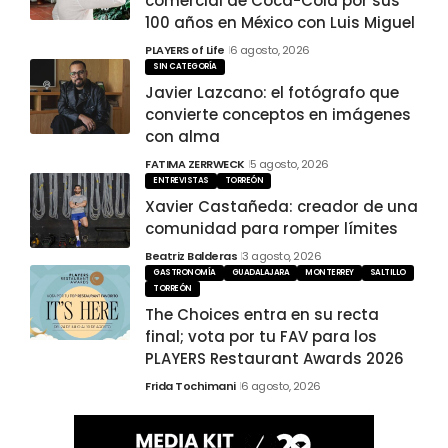
comercial de Coca-Cola por sus
100 años en México con Luis Miguel
PLAYERS of Life
6 agosto, 2026
SIN CATEGORÍA
Javier Lazcano: el fotógrafo que
convierte conceptos en imágenes
con alma
FATIMA ZERRWECK
5 agosto, 2026
ENTREVISTAS
TORREÓN
Xavier Castañeda: creador de una
comunidad para romper límites
Beatriz Balderas
3 agosto, 2026
GASTRONOMÍA
GUADALAJARA
MONTERREY
SALTILLO
TORREÓN
The Choices entra en su recta
final; vota por tu FAV para los
PLAYERS Restaurant Awards 2026
Frida Tochimani
6 agosto, 2026