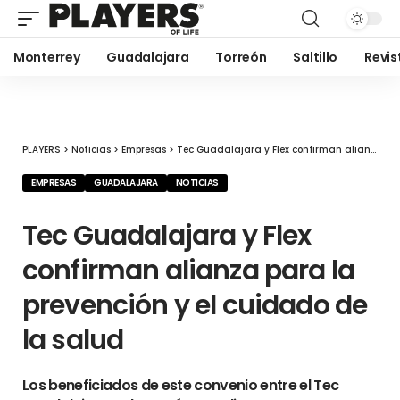
Monterrey
Guadalajara
Torreón
Saltillo
Revis
PLAYERS
>
Noticias
>
Empresas
>
Tec Guadalajara y Flex confirman alianza para la prevención y el cuidado de la salud
EMPRESAS
GUADALAJARA
NOTICIAS
Tec Guadalajara y Flex
confirman alianza para la
prevención y el cuidado de
la salud
Los beneficiados de este convenio entre el Tec