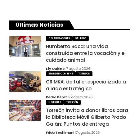
Últimas Noticias
COLABORADORES
SALTILLO
Humberto Baca: una vida
construida entre la vocación y el
cuidado animal
Lily Quirino
7 agosto, 2026
BRANDED CONTENT
TORREÓN
CRIMKA: de taller especializado a
aliado estratégico
Pedro Pérez
7 agosto, 2026
NOTICIAS
TORREÓN
Torreón invita a donar libros para
la Biblioteca Móvil Gilberto Prado
Galán: Puntos de entrega
Frida Tochimani
7 agosto, 2026