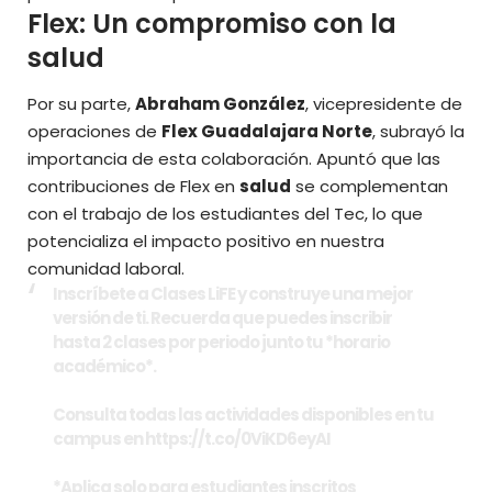
Flex: Un compromiso con la
salud
Por su parte,
Abraham González
, vicepresidente de
operaciones de
Flex Guadalajara Norte
, subrayó la
importancia de esta colaboración. Apuntó que las
contribuciones de Flex en
salud
se complementan
con el trabajo de los estudiantes del Tec, lo que
potencializa el impacto positivo en nuestra
comunidad laboral.
Inscríbete a Clases LiFE y construye una mejor
versión de ti. ​Recuerda que puedes inscribir
hasta 2 clases por periodo junto tu *horario
académico*.
Consulta todas las actividades disponibles en tu
campus en
https://t.co/0ViKD6eyAI
​
*Aplica solo para estudiantes inscritos