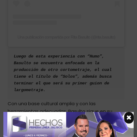
Una publicación compartida por Rita Basulto (@rita.basulto)
Luego de esta experiencia con “Humo”, 
Basulto se encuentra enfocada en la 
producción de otro cortometraje, el cual 
tiene el título de “Solos”, además busca 
terminar el que será su primer guion de 
largometraje.
Con una base cultural amplia y con las
herramientas adecuadas, Basulto sigue en su
×
búsqueda de infundir de alma a aquellos seres
inanimados que llevan su magia a la pantalla a
través del stop motion.