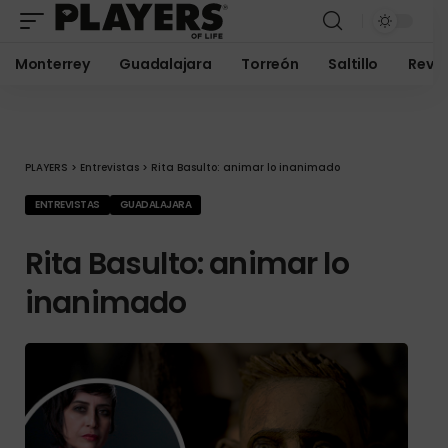
Monterrey
Guadalajara
Torreón
Saltillo
Revis
PLAYERS
>
Entrevistas
>
Rita Basulto: animar lo inanimado
ENTREVISTAS
GUADALAJARA
Rita Basulto: animar lo
inanimado