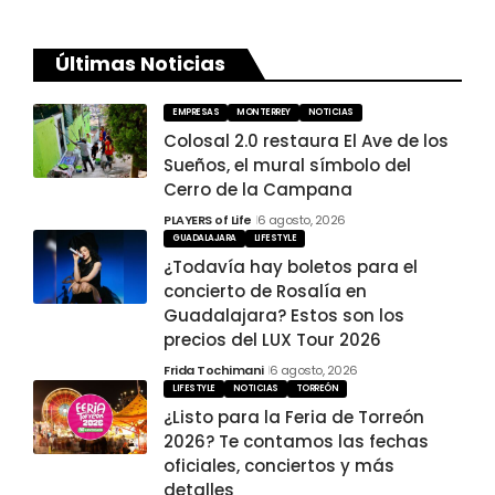
Últimas Noticias
EMPRESAS
MONTERREY
NOTICIAS
Colosal 2.0 restaura El Ave de los
Sueños, el mural símbolo del
Cerro de la Campana
PLAYERS of Life
6 agosto, 2026
GUADALAJARA
LIFESTYLE
¿Todavía hay boletos para el
concierto de Rosalía en
Guadalajara? Estos son los
precios del LUX Tour 2026
Frida Tochimani
6 agosto, 2026
LIFESTYLE
NOTICIAS
TORREÓN
¿Listo para la Feria de Torreón
2026? Te contamos las fechas
oficiales, conciertos y más
detalles