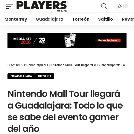
Monterrey
Guadalajara
Torreón
Saltillo
Revis
PLAYERS
>
Guadalajara
>
Nintendo Mall Tour llegará a Guadalajara: Todo lo que se sabe del evento gamer del año
GUADALAJARA
LIFESTYLE
Nintendo Mall Tour llegará
a Guadalajara: Todo lo que
se sabe del evento gamer
del año