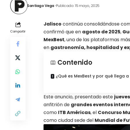
Santiago Vega
Publicado: 15 mayo, 2025
Jalisco
continúa consolidándose como
confirmó que en
agosto de 2025
,
Gu
Compartir
MexBest
, una de las
plataformas más 
en
gastronomía, hospitalidad y exp
Contenido
¿Qué es MexBest y por qué llega a 
Este anuncio, presentado este
jueves
anfitrión de
grandes eventos intern
como
ITB Américas
, el
Concurso Mun
como ciudad sede del
Mundial de Fu