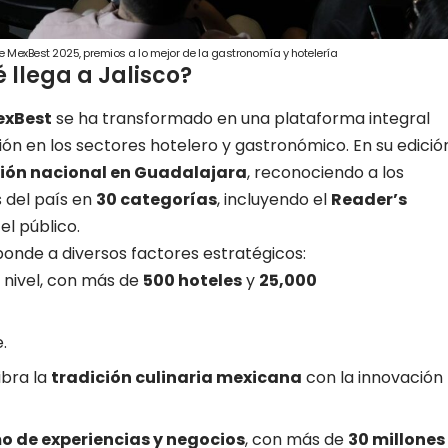
MexBest 2025, premios a lo mejor de la gastronomía y hotelería
 llega a Jalisco?
exBest
se ha transformado en una plataforma integral
ción en los sectores hotelero y gastronómico
. En su edició
ión nacional en Guadalajara
, reconociendo a los
 del país en
30 categorías
, incluyendo el
Reader’s
el público.
onde a diversos factores estratégicos:
 nivel, con más de
500 hoteles
y
25,000
.
ibra la
tradición culinaria mexicana
con la innovación
o de experiencias y negocios
, con más de
30 millones