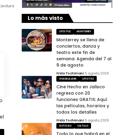
 Lectura
Lo más visto
LIFESTYLE
MONTERREY
Monterrey se llena de
conciertos, danza y
teatro este fin de
semana: Agenda del 7 al
9 de agosto
Frida Tochimani
5 agosto, 2026
GUADALAJARA
LIFESTYLE
Cine Hecho en Jalisco
regresa con 20
funciones GRATIS: Aquí
mo
las películas, horarios y
todos los detalles
el
Frida Tochimani
5 agosto, 2026
NOTICIAS
SALTILLO
Todo lo que habrá en el