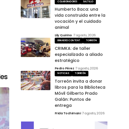
COLABORADORES
SALTILLO
Humberto Baca: una
vida construida entre la
vocación y el cuidado
animal
Lily Quirino
7 agosto, 2026
BRANDED CONTENT
TORREÓN
CRIMKA: de taller
especializado a aliado
estratégico
Pedro Pérez
7 agosto, 2026
NOTICIAS
TORREÓN
les
Torreón invita a donar
libros para la Biblioteca
Móvil Gilberto Prado
Galán: Puntos de
entrega
Frida Tochimani
7 agosto, 2026