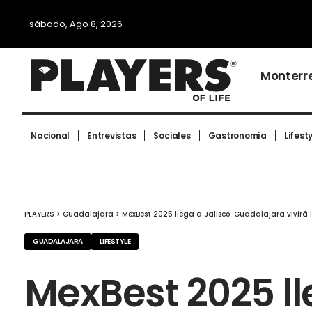
sábado, Ago 8, 2026
Monterr
Nacional
Entrevistas
Sociales
Gastronomía
Lifest
PLAYERS
>
Guadalajara
>
MexBest 2025 llega a Jalisco: Guadalajara vivirá l
GUADALAJARA
LIFESTYLE
MexBest 2025 ll