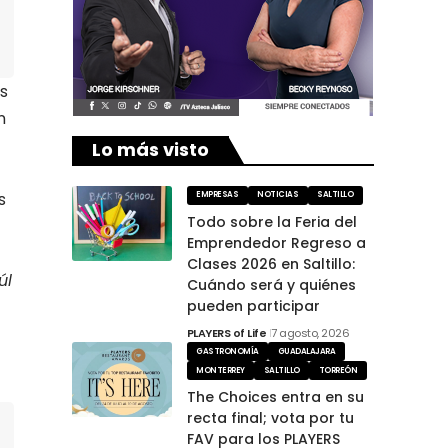
s
n
Lo más visto
s
EMPRESAS
NOTICIAS
SALTILLO
Todo sobre la Feria del
Emprendedor Regreso a
Clases 2026 en Saltillo:
úl
Cuándo será y quiénes
pueden participar
PLAYERS of Life
7 agosto, 2026
GASTRONOMÍA
GUADALAJARA
MONTERREY
SALTILLO
TORREÓN
The Choices entra en su
recta final; vota por tu
FAV para los PLAYERS