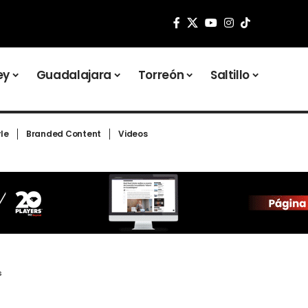
ey
Guadalajara
Torreón
Saltillo
yle
Branded Content
Videos
s