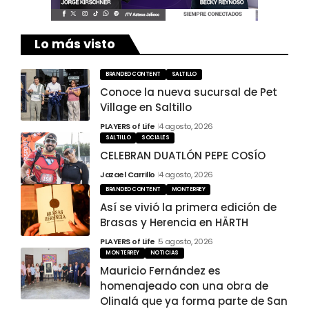
Lo más visto
BRANDED CONTENT
SALTILLO
Conoce la nueva sucursal de Pet
Village en Saltillo
PLAYERS of Life
4 agosto, 2026
SALTILLO
SOCIALES
CELEBRAN DUATLÓN PEPE COSÍO
Jazael Carrillo
4 agosto, 2026
BRANDED CONTENT
MONTERREY
Así se vivió la primera edición de
Brasas y Herencia en HÄRTH
PLAYERS of Life
5 agosto, 2026
MONTERREY
NOTICIAS
Mauricio Fernández es
homenajeado con una obra de
Olinalá que ya forma parte de San