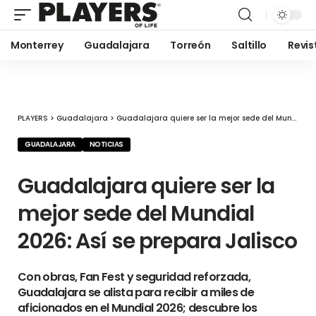
Monterrey
Guadalajara
Torreón
Saltillo
Revis
PLAYERS
>
Guadalajara
>
Guadalajara quiere ser la mejor sede del Mundial 2026: Así se prepara Jalisco
GUADALAJARA
NOTICIAS
Guadalajara quiere ser la
mejor sede del Mundial
2026: Así se prepara Jalisco
Con obras, Fan Fest y seguridad reforzada,
Guadalajara se alista para recibir a miles de
aficionados en el Mundial 2026; descubre los