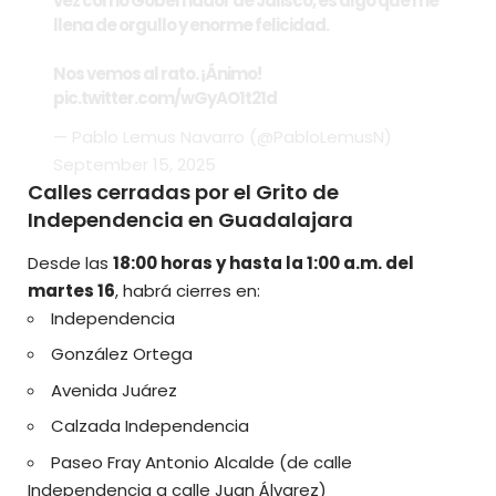
vez como Gobernador de Jalisco, es algo que me
llena de orgullo y enorme felicidad.
Nos vemos al rato. ¡Ánimo!
pic.twitter.com/wGyAO1t21d
— Pablo Lemus Navarro (@PabloLemusN)
September 15, 2025
Calles cerradas por el Grito de
Independencia en Guadalajara
Desde las
18:00 horas y hasta la 1:00 a.m. del
martes 16
, habrá cierres en:
Independencia
González Ortega
Avenida Juárez
Calzada Independencia
Paseo Fray Antonio Alcalde (de calle
Independencia a calle Juan Álvarez)