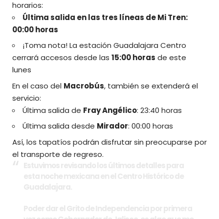
horarios:
Última salida en las tres líneas de Mi Tren:
00:00 horas
¡Toma nota! La estación Guadalajara Centro
cerrará accesos desde las
15:00 horas
de este
lunes
En el caso del
Macrobús
, también se extenderá el
servicio:
Última salida de
Fray Angélico
: 23:40 horas
Última salida desde
Mirador
: 00:00 horas
Así, los tapatíos podrán disfrutar sin preocuparse por
el transporte de regreso.
Estuvimos revisando los últimos detalles para
esta noche mexicana en el Centro Histórico de
Guadalajara.
Poder dar el Grito de Independencia por primera