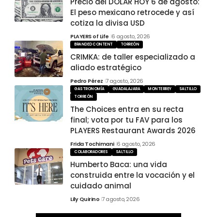
Precio del DÓLAR HOY 6 de agosto:
El peso mexicano retrocede y así
cotiza la divisa USD
PLAYERS of Life
6 agosto, 2026
BRANDED CONTENT
TORREÓN
CRIMKA: de taller especializado a
aliado estratégico
Pedro Pérez
7 agosto, 2026
GASTRONOMÍA
GUADALAJARA
MONTERREY
SALTILLO
TORREÓN
The Choices entra en su recta
final; vota por tu FAV para los
PLAYERS Restaurant Awards 2026
Frida Tochimani
6 agosto, 2026
COLABORADORES
SALTILLO
Humberto Baca: una vida
construida entre la vocación y el
cuidado animal
Lily Quirino
7 agosto, 2026