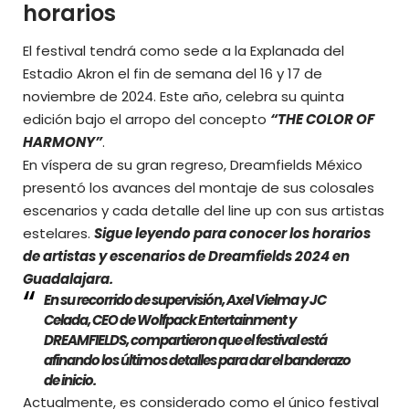
horarios
El festival tendrá como sede a la Explanada del
Estadio Akron el fin de semana del 16 y 17 de
noviembre de 2024. Este año, celebra su quinta
edición bajo el arropo del concepto
“THE COLOR OF
HARMONY”
.
En víspera de su gran regreso, Dreamfields México
presentó los avances del montaje de sus colosales
escenarios y cada detalle del line up con sus artistas
estelares.
Sigue leyendo para conocer los horarios
de artistas y escenarios de Dreamfields 2024 en
Guadalajara.
En su recorrido de supervisión, Axel Vielma y JC
Celada, CEO de Wolfpack Entertainment y
DREAMFIELDS, compartieron que el festival está
afinando los últimos detalles para dar el banderazo
de inicio.
Actualmente, es considerado como el único festival