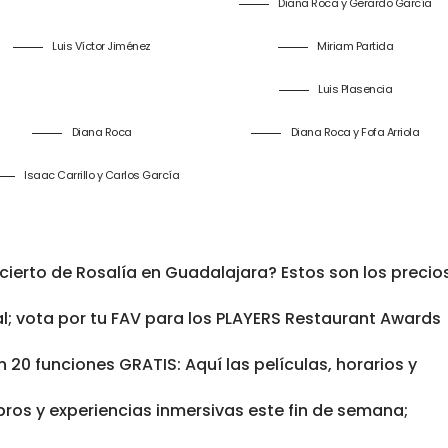
Diana Roca y Gerardo García
Luis Víctor Jiménez
Miriam Partida
Luis Plasencia
Diana Roca
Diana Roca y Fofa Arriola
Isaac Carrillo y Carlos García
cierto de Rosalía en Guadalajara? Estos son los precio
al; vota por tu FAV para los PLAYERS Restaurant Awards
 20 funciones GRATIS: Aquí las películas, horarios y
bros y experiencias inmersivas este fin de semana;