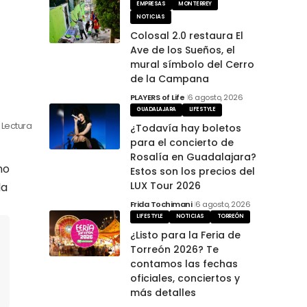
EMPRESAS
MONTERREY
NOTICIAS
Colosal 2.0 restaura El
Ave de los Sueños, el
mural símbolo del Cerro
de la Campana
PLAYERS of Life
6 agosto, 2026
GUADALAJARA
LIFESTYLE
n Lectura
¿Todavía hay boletos
para el concierto de
Rosalía en Guadalajara?
no
Estos son los precios del
LUX Tour 2026
da
Frida Tochimani
6 agosto, 2026
LIFESTYLE
NOTICIAS
TORREÓN
¿Listo para la Feria de
Torreón 2026? Te
contamos las fechas
oficiales, conciertos y
más detalles