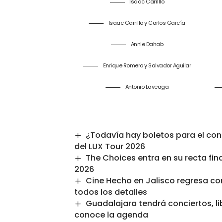
Isaac Carrillo
Isaac Carrillo y Carlos García
Annie Dahab
Enrique Romero y Salvador Aguilar
Antonio Laveaga
¿Todavía hay boletos para el con
del LUX Tour 2026
The Choices entra en su recta fin
2026
Cine Hecho en Jalisco regresa con
todos los detalles
Guadalajara tendrá conciertos, li
conoce la agenda