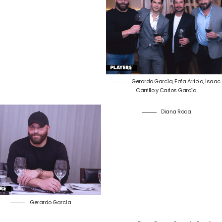
Gerardo García, Fofa Arriola, Isaac
Carrillo y Carlos García
Diana Roca
Gerardo García