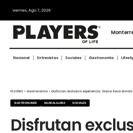
viernes, Ago 7, 2026
Monterr
Nacional
Entrevistas
Sociales
Gastronomía
Lifest
PLAYERS
>
Gastronomía
>
Disfrutan exclusiva experiencia: Diana Roca brin
GASTRONOMÍA
GUADALAJARA
SOCIALES
Disfrutan exclu