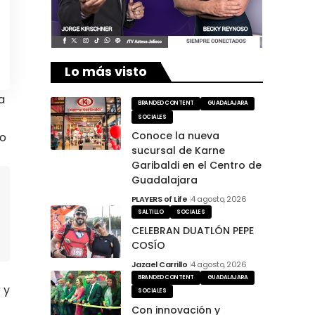
Lo más visto
a
BRANDED CONTENT
GUADALAJARA
SOCIALES
Conoce la nueva
to
sucursal de Karne
Garibaldi en el Centro de
Guadalajara
PLAYERS of Life
4 agosto, 2026
SALTILLO
SOCIALES
CELEBRAN DUATLÓN PEPE
COSÍO
Jazael Carrillo
4 agosto, 2026
BRANDED CONTENT
GUADALAJARA
r y
SOCIALES
Con innovación y