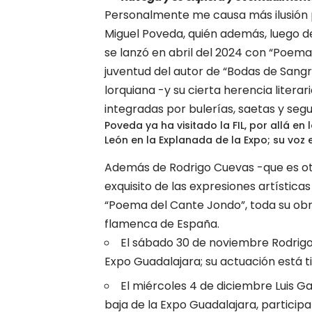
Personalmente me causa más ilusión p
Miguel Poveda, quién además, luego d
se lanzó en abril del 2024 con “Poem
juventud del autor de “Bodas de Sangre
lorquiana -y su cierta herencia litera
integradas por bulerías, saetas y segui
Poveda ya ha visitado la FIL, por allá en
León en la Explanada de la Expo; su voz 
Además de Rodrigo Cuevas -que es otr
exquisito de las expresiones artística
“Poema del Cante Jondo”, toda su ob
flamenca de España.
El sábado 30 de noviembre Rodrigo 
Expo Guadalajara; su actuación está 
El miércoles 4 de diciembre Luis Ga
baja de la Expo Guadalajara, particip