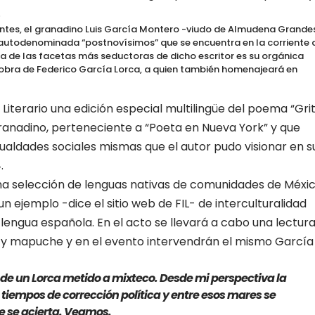
.
vantes, el granadino Luis García Montero -viudo de Almudena Grande
 autodenominada “postnovísimos” que se encuentra en la corriente 
una de las facetas más seductoras de dicho escritor es su orgánica
a obra de Federico García Lorca, a quien también homenajeará en
Literario una edición especial multilingüe del poema “Gri
ranadino, perteneciente a “Poeta en Nueva York” y que
gualdades sociales mismas que el autor pudo visionar en s
.
na selección de lenguas nativas de comunidades de Méxic
un ejemplo -dice el sitio web de FIL- de interculturalidad
 lengua española. En el acto se llevará a cabo una lectur
 y mapuche y en el evento intervendrán el mismo García
e un Lorca metido a mixteco. Desde mi perspectiva la
 tiempos de corrección política y entre esos mares se
e se acierta. Veamos.