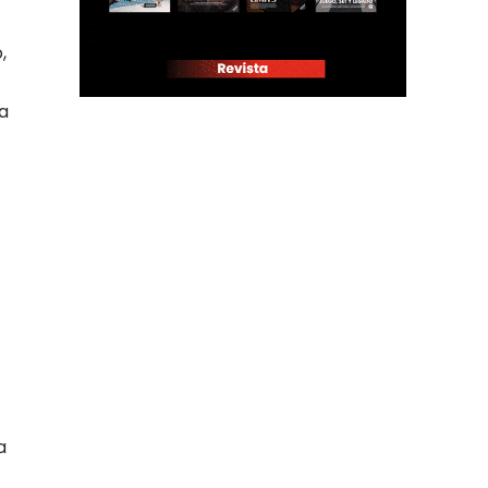
,
ía
a