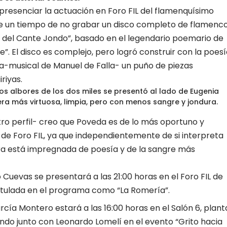
resenciar la actuación en Foro FIL del flamenquísimo
e un tiempo de no grabar un disco completo de flamenco
a del Cante Jondo”, basado en el legendario poemario de
”. El disco es complejo, pero logró construir con la poes
ria-musical de Manuel de Falla- un puño de piezas
riyas.
 los albores de los dos miles se presentó al lado de Eugenia
era más virtuosa, limpia, pero con menos sangre y jondura.
o perfil- creo que Poveda es de lo más oportuno y
s de Foro FIL, ya que independientemente de si interpreta
ra está impregnada de poesía y de la sangre más
Cuevas se presentará a las 21:00 horas en el Foro FIL de
titulada en el programa como “La Romería”.
rcía Montero estará a las 16:00 horas en el Salón 6, plant
ando junto con Leonardo Lomelí en el evento “Grito hacia