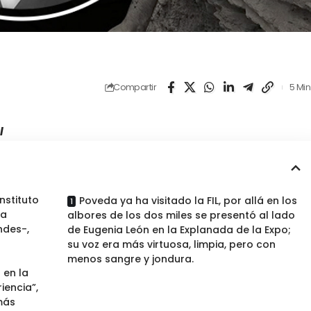
Compartir
5 Min
l
nstituto
Poveda ya ha visitado la FIL, por allá en los
ía
albores de los dos miles se presentó al lado
ndes-,
de Eugenia León en la Explanada de la Expo;
su voz era más virtuosa, limpia, pero con
menos sangre y jondura.
 en la
iencia”,
más