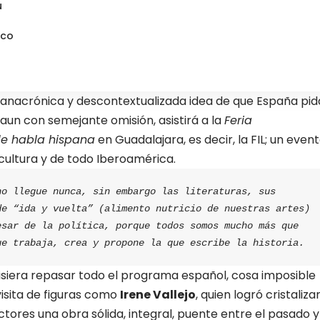
u
ico
a anacrónica y descontextualizada idea de que España pid
 aun con semejante omisión, asistirá a la
Feria
de habla hispana
en Guadalajara, es decir, la FIL; un even
 cultura y de todo Iberoamérica.
o llegue nunca, sin embargo las literaturas, sus 
e “ida y vuelta” (alimento nutricio de nuestras artes) 
sar de la política, porque todos somos mucho más que 
ue trabaja, crea y propone la que escribe la historia.
quisiera repasar todo el programa español, cosa imposible
visita de figuras como
Irene Vallejo
, quien logró cristaliza
tores una obra sólida, integral, puente entre el pasado y