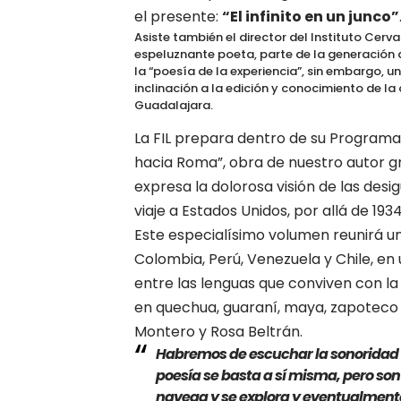
el presente:
“El infinito en un junco”
Asiste también el director del Instituto Cer
espeluznante poeta, parte de la generación
la “poesía de la experiencia”, sin embargo, 
inclinación a la edición y conocimiento de l
Guadalajara.
La FIL prepara dentro de su Programa 
hacia Roma”, obra de nuestro autor g
expresa la dolorosa visión de las desi
viaje a Estados Unidos, por allá de 1934
Este especialísimo volumen reunirá u
Colombia, Perú, Venezuela y Chile, en 
entre las lenguas que conviven con la
en quechua, guaraní, maya, zapoteco
Montero y Rosa Beltrán.
Habremos de escuchar la sonoridad d
poesía se basta a sí misma, pero son
navega y se explora y eventualment