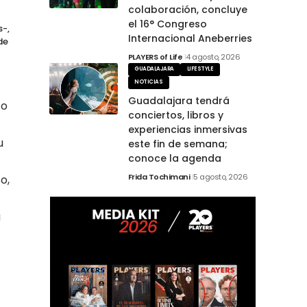
colaboración, concluye
el 16° Congreso
s-,
Internacional Aneberries
de
PLAYERS of Life
4 agosto, 2026
GUADALAJARA
LIFESTYLE
NOTICIAS
Guadalajara tendrá
to
conciertos, libros y
experiencias inmersivas
u
este fin de semana;
conoce la agenda
Frida Tochimani
5 agosto, 2026
o,
a