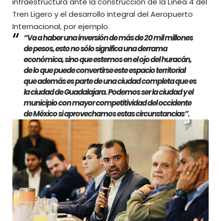
infraestructura ante la construcción de la Línea 4 del
Tren Ligero y el desarrollo integral del Aeropuerto
Internacional, por ejemplo.
“Va a haber una inversión de más de 20 mil millones
de pesos, esto no sólo significa una derrama
económica, sino que estemos en el ojo del huracán,
de lo que puede convertirse este espacio territorial
que además es parte de una ciudad completa que es
la ciudad de Guadalajara. Podemos ser la ciudad y el
municipio con mayor competitividad del occidente
de México si aprovechamos estas circunstancias”.