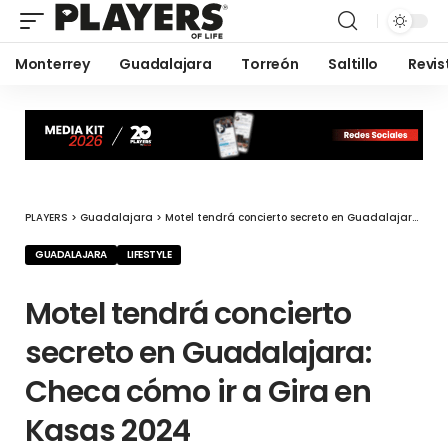
Monterrey
Guadalajara
Torreón
Saltillo
Revis
PLAYERS
>
Guadalajara
>
Motel tendrá concierto secreto en Guadalajara: Checa cómo ir a Gira en Kasas 2024
GUADALAJARA
LIFESTYLE
Motel tendrá concierto
secreto en Guadalajara:
Checa cómo ir a Gira en
Kasas 2024