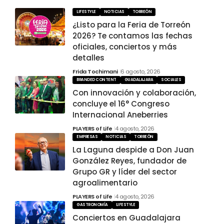
LIFESTYLE
NOTICIAS
TORREÓN
¿Listo para la Feria de Torreón
2026? Te contamos las fechas
oficiales, conciertos y más
detalles
Frida Tochimani
6 agosto, 2026
BRANDED CONTENT
GUADALAJARA
SOCIALES
Con innovación y colaboración,
concluye el 16° Congreso
Internacional Aneberries
PLAYERS of Life
4 agosto, 2026
EMPRESAS
NOTICIAS
TORREÓN
La Laguna despide a Don Juan
González Reyes, fundador de
Grupo GR y líder del sector
agroalimentario
PLAYERS of Life
4 agosto, 2026
GASTRONOMÍA
LIFESTYLE
Conciertos en Guadalajara