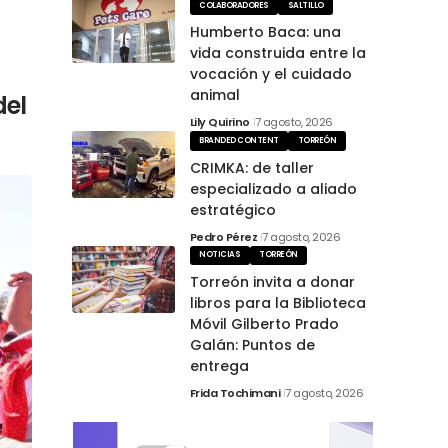
COLABORADORES
SALTILLO
Humberto Baca: una
vida construida entre la
vocación y el cuidado
animal
del
Lily Quirino
7 agosto, 2026
BRANDED CONTENT
TORREÓN
CRIMKA: de taller
especializado a aliado
estratégico
Pedro Pérez
7 agosto, 2026
NOTICIAS
TORREÓN
Torreón invita a donar
libros para la Biblioteca
Móvil Gilberto Prado
Galán: Puntos de
entrega
Frida Tochimani
7 agosto, 2026