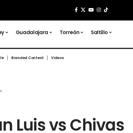
ey
Guadalajara
Torreón
Saltillo
yle
Branded Content
Videos
X?
n Luis vs Chivas