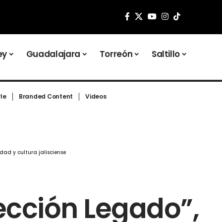
ey
Guadalajara
Torreón
Saltillo
yle
Branded Content
Videos
dad y cultura jalisciense
ección Legado”,