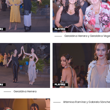
Geraldina Herrera y Geraldina Veg
Geraldina Herrera
Artemisa Ramírez y Gabriela Sánche