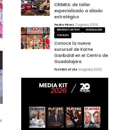
CRIMKA: de taller
especializado a aliado
estratégico
Pedro Pérez
7 agosto, 2026
BRANDED CONTENT
GUADALAJARA
SOCIALES
a
Conoce la nueva
sucursal de Karne
Garibaldi en el Centro de
Guadalajara
PLAYERS of Life
4 agosto, 2026
z