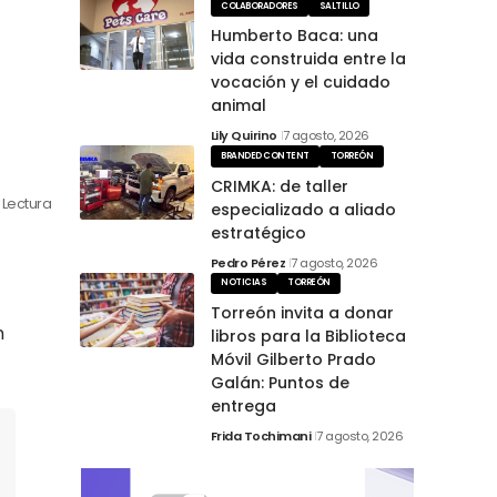
COLABORADORES
SALTILLO
Humberto Baca: una
vida construida entre la
vocación y el cuidado
animal
Lily Quirino
7 agosto, 2026
BRANDED CONTENT
TORREÓN
CRIMKA: de taller
n Lectura
especializado a aliado
estratégico
Pedro Pérez
7 agosto, 2026
NOTICIAS
TORREÓN
Torreón invita a donar
n
libros para la Biblioteca
Móvil Gilberto Prado
Galán: Puntos de
entrega
Frida Tochimani
7 agosto, 2026