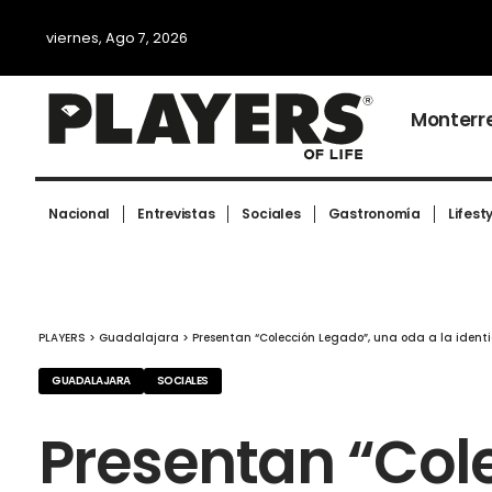
viernes, Ago 7, 2026
Monterr
Nacional
Entrevistas
Sociales
Gastronomía
Lifest
PLAYERS
>
Guadalajara
>
Presentan “Colección Legado”, una oda a la identi
GUADALAJARA
SOCIALES
Presentan “Col