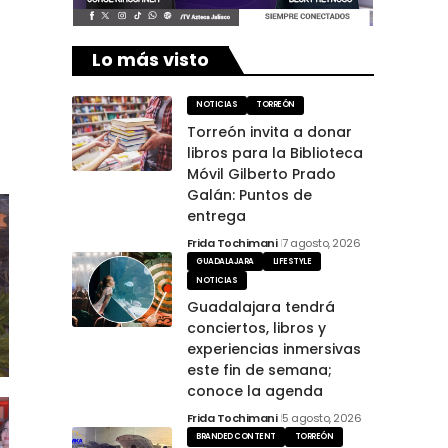
Lo más visto
NOTICIAS
TORREÓN
Torreón invita a donar
libros para la Biblioteca
Móvil Gilberto Prado
Galán: Puntos de
entrega
Frida Tochimani
7 agosto, 2026
GUADALAJARA
LIFESTYLE
NOTICIAS
Guadalajara tendrá
conciertos, libros y
experiencias inmersivas
este fin de semana;
conoce la agenda
Frida Tochimani
5 agosto, 2026
BRANDED CONTENT
TORREÓN