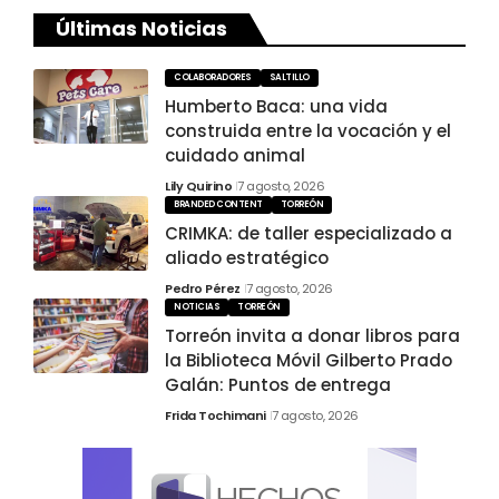
Últimas Noticias
COLABORADORES
SALTILLO
Humberto Baca: una vida
construida entre la vocación y el
cuidado animal
Lily Quirino
7 agosto, 2026
BRANDED CONTENT
TORREÓN
CRIMKA: de taller especializado a
aliado estratégico
Pedro Pérez
7 agosto, 2026
NOTICIAS
TORREÓN
Torreón invita a donar libros para
la Biblioteca Móvil Gilberto Prado
Galán: Puntos de entrega
Frida Tochimani
7 agosto, 2026