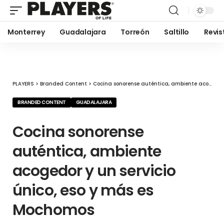
Monterrey
Guadalajara
Torreón
Saltillo
Revis
PLAYERS
>
Branded Content
>
Cocina sonorense auténtica, ambiente acogedor y un servicio único, eso y más es Mochomos
BRANDED CONTENT
GUADALAJARA
Cocina sonorense
auténtica, ambiente
acogedor y un servicio
único, eso y más es
Mochomos