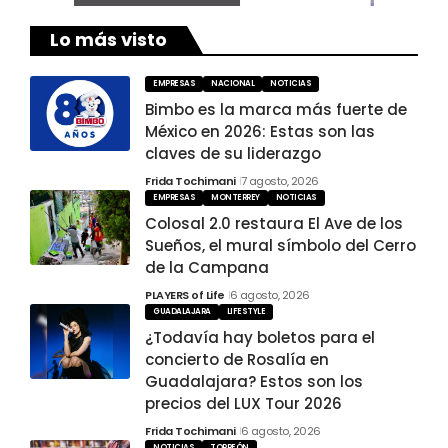
Lo más visto
EMPRESAS
NACIONAL
NOTICIAS
Bimbo es la marca más fuerte de
México en 2026: Estas son las
claves de su liderazgo
Frida Tochimani
7 agosto, 2026
EMPRESAS
MONTERREY
NOTICIAS
Colosal 2.0 restaura El Ave de los
Sueños, el mural símbolo del Cerro
de la Campana
PLAYERS of Life
6 agosto, 2026
GUADALAJARA
LIFESTYLE
¿Todavía hay boletos para el
concierto de Rosalía en
Guadalajara? Estos son los
precios del LUX Tour 2026
Frida Tochimani
6 agosto, 2026
NOTICIAS
TORREÓN