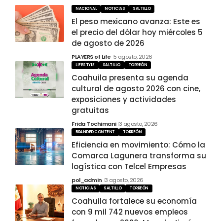
NACIONAL
NOTICIAS
SALTILLO
El peso mexicano avanza: Este es
el precio del dólar hoy miércoles 5
de agosto de 2026
PLAYERS of Life
5 agosto, 2026
LIFESTYLE
SALTILLO
TORREÓN
Coahuila presenta su agenda
cultural de agosto 2026 con cine,
exposiciones y actividades
gratuitas
Frida Tochimani
3 agosto, 2026
BRANDED CONTENT
TORREÓN
Eficiencia en movimiento: Cómo la
Comarca Lagunera transforma su
logística con Telcel Empresas
pol_admin
3 agosto, 2026
NOTICIAS
SALTILLO
TORREÓN
Coahuila fortalece su economía
con 9 mil 742 nuevos empleos