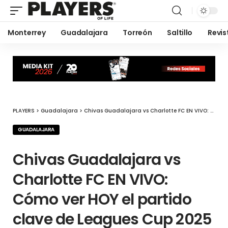
Monterrey
Guadalajara
Torreón
Saltillo
Revis
PLAYERS
>
Guadalajara
>
Chivas Guadalajara vs Charlotte FC EN VIVO: Cómo ver HOY el partido clave de Leagues Cup 2025
GUADALAJARA
Chivas Guadalajara vs
Charlotte FC EN VIVO:
Cómo ver HOY el partido
clave de Leagues Cup 2025