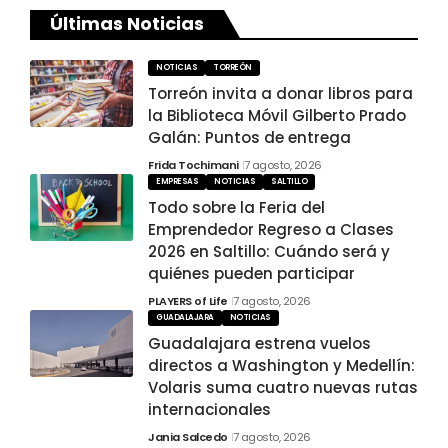
Últimas Noticias
NOTICIAS
TORREÓN
Torreón invita a donar libros para
la Biblioteca Móvil Gilberto Prado
Galán: Puntos de entrega
Frida Tochimani
7 agosto, 2026
EMPRESAS
NOTICIAS
SALTILLO
Todo sobre la Feria del
Emprendedor Regreso a Clases
2026 en Saltillo: Cuándo será y
quiénes pueden participar
PLAYERS of Life
7 agosto, 2026
GUADALAJARA
NOTICIAS
Guadalajara estrena vuelos
directos a Washington y Medellín:
Volaris suma cuatro nuevas rutas
internacionales
Jania Salcedo
7 agosto, 2026