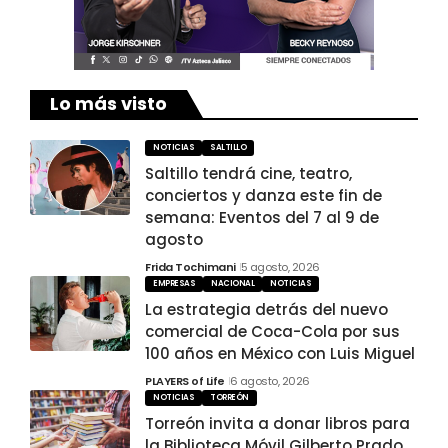
Lo más visto
NOTICIAS
SALTILLO
Saltillo tendrá cine, teatro,
conciertos y danza este fin de
semana: Eventos del 7 al 9 de
agosto
Frida Tochimani
5 agosto, 2026
EMPRESAS
NACIONAL
NOTICIAS
La estrategia detrás del nuevo
comercial de Coca-Cola por sus
100 años en México con Luis Miguel
PLAYERS of Life
6 agosto, 2026
NOTICIAS
TORREÓN
Torreón invita a donar libros para
la Biblioteca Móvil Gilberto Prado