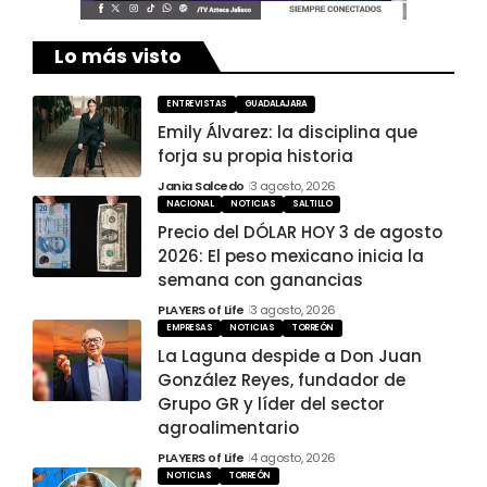
Lo más visto
ENTREVISTAS
GUADALAJARA
Emily Álvarez: la disciplina que
forja su propia historia
Jania Salcedo
3 agosto, 2026
NACIONAL
NOTICIAS
SALTILLO
Precio del DÓLAR HOY 3 de agosto
2026: El peso mexicano inicia la
semana con ganancias
PLAYERS of Life
3 agosto, 2026
EMPRESAS
NOTICIAS
TORREÓN
La Laguna despide a Don Juan
González Reyes, fundador de
Grupo GR y líder del sector
agroalimentario
PLAYERS of Life
4 agosto, 2026
NOTICIAS
TORREÓN