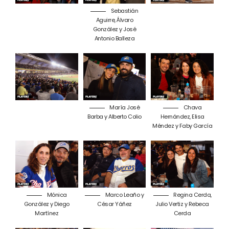
Sebastián
Aguirre, Álvaro
González y José
Antonio Balleza
María José
Chava
Barba y Alberto Colio
Hernández, Elisa
Méndez y Faby García
Mónica
Marco Leaño y
Regina Cerda,
González y Diego
César Yáñez
Julio Vertiz y Rebeca
Martínez
Cerda