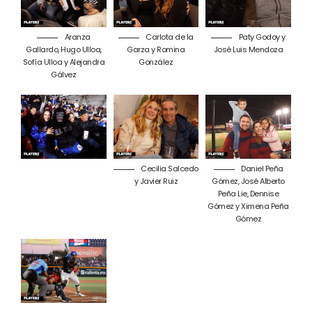
Aranza
Carlota de la
Paty Godoy y
Gallardo, Hugo Ulloa,
Garza y Romina
José Luis Mendoza
Sofía Ulloa y Alejandra
González
Gálvez
Cecilia Salcedo
Daniel Peña
y Javier Ruiz
Gómez, José Alberto
Peña Lie, Dennise
Gómez y Ximena Peña
Gómez