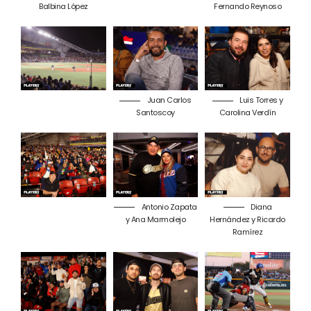
Balbina López
Fernando Reynoso
Juan Carlos
Luis Torres y
Santoscoy
Carolina Verdín
Antonio Zapata
Diana
y Ana Marmolejo
Hernández y Ricardo
Ramírez