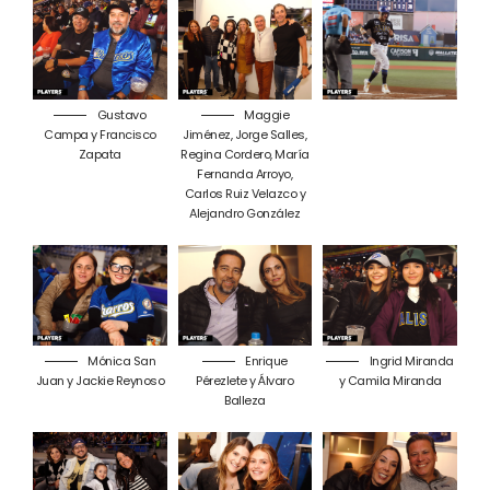
Gustavo
Maggie
Campa y Francisco
Jiménez, Jorge Salles,
Zapata
Regina Cordero, María
Fernanda Arroyo,
Carlos Ruiz Velazco y
Alejandro González
Mónica San
Enrique
Ingrid Miranda
Juan y Jackie Reynoso
Pérezlete y Álvaro
y Camila Miranda
Balleza