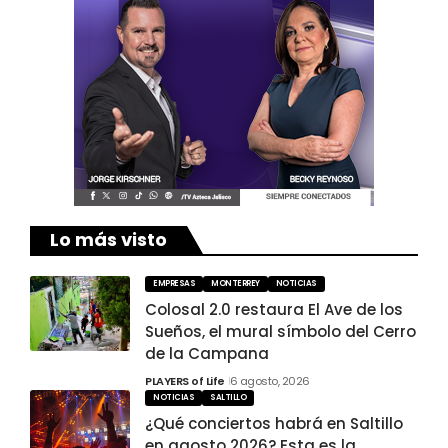
Lo más visto
EMPRESAS
MONTERREY
NOTICIAS
Colosal 2.0 restaura El Ave de los
Sueños, el mural símbolo del Cerro
de la Campana
PLAYERS of Life
6 agosto, 2026
NOTICIAS
SALTILLO
¿Qué conciertos habrá en Saltillo
en agosto 2026? Esta es la