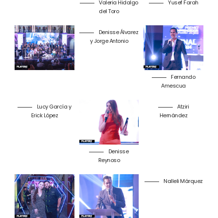
Valeria Hidalgo
Yusef Farah
del Toro
Denisse Álvarez
y Jorge Antonio
Fernando
Amescua
Lucy García y
Atziri
Erick López
Hernández
Denisse
Reynoso
Nalleli Márquez