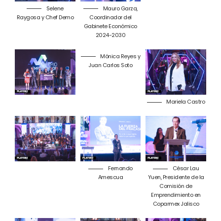
Selene
Mauro Garza,
Raygosa y Chef Demo
Coordinador del
Gabinete Económico
2024-2030
Mónica Reyes y
Juan Carlos Soto
Mariela Castro
Fernando
César Lau
Amescua
Yuen, Presidente de la
Comisión de
Emprendimiento en
Coparmex Jalisco