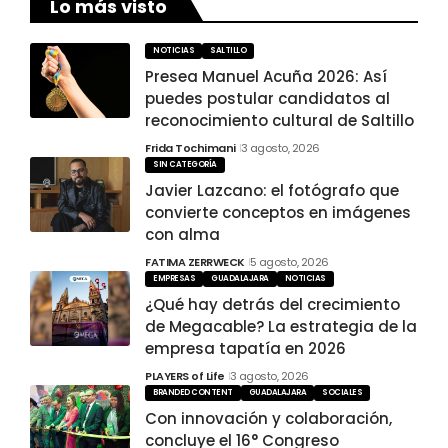
Lo más visto
NOTICIAS
SALTILLO
Presea Manuel Acuña 2026: Así
puedes postular candidatos al
reconocimiento cultural de Saltillo
Frida Tochimani
3 agosto, 2026
SIN CATEGORÍA
Javier Lazcano: el fotógrafo que
convierte conceptos en imágenes
con alma
FATIMA ZERRWECK
5 agosto, 2026
EMPRESAS
GUADALAJARA
NOTICIAS
¿Qué hay detrás del crecimiento
de Megacable? La estrategia de la
empresa tapatía en 2026
PLAYERS of Life
3 agosto, 2026
BRANDED CONTENT
GUADALAJARA
SOCIALES
Con innovación y colaboración,
concluye el 16° Congreso