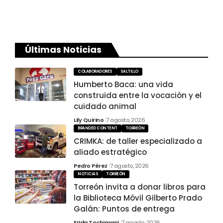
Últimas Noticias
COLABORADORES
SALTILLO
Humberto Baca: una vida
construida entre la vocación y el
cuidado animal
Lily Quirino
7 agosto, 2026
BRANDED CONTENT
TORREÓN
CRIMKA: de taller especializado a
aliado estratégico
Pedro Pérez
7 agosto, 2026
NOTICIAS
TORREÓN
Torreón invita a donar libros para
la Biblioteca Móvil Gilberto Prado
Galán: Puntos de entrega
Frida Tochimani
7 agosto, 2026