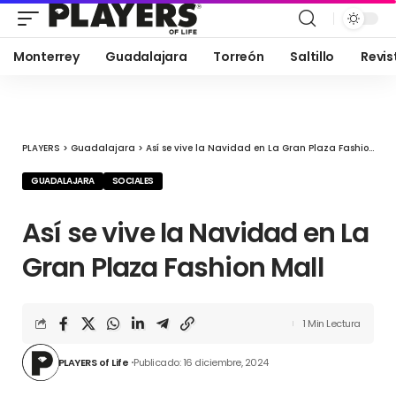
Monterrey
Guadalajara
Torreón
Saltillo
Revis
PLAYERS
>
Guadalajara
>
Así se vive la Navidad en La Gran Plaza Fashion Mall
GUADALAJARA
SOCIALES
Así se vive la Navidad en La
Gran Plaza Fashion Mall
1 Min Lectura
PLAYERS of Life
Publicado: 16 diciembre, 2024