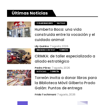
Últimas Noticias
COLABORADORES
SALTILLO
Humberto Baca: una vida
construida entre la vocación y el
cuidado animal
Lily Quirino
7 agosto, 2026
BRANDED CONTENT
TORREÓN
CRIMKA: de taller especializado a
aliado estratégico
Pedro Pérez
7 agosto, 2026
NOTICIAS
TORREÓN
Torreón invita a donar libros para
la Biblioteca Móvil Gilberto Prado
Galán: Puntos de entrega
Frida Tochimani
7 agosto, 2026