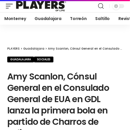
Monterrey
Guadalajara
Torreón
Saltillo
Revis
PLAYERS
>
Guadalajara
>
Amy Scanlon, Cónsul General en el Consulado General de EUA en GDL lanza la primera bola en partido de Charros de Jalisco
GUADALAJARA
SOCIALES
Amy Scanlon, Cónsul
General en el Consulado
General de EUA en GDL
lanza la primera bola en
partido de Charros de