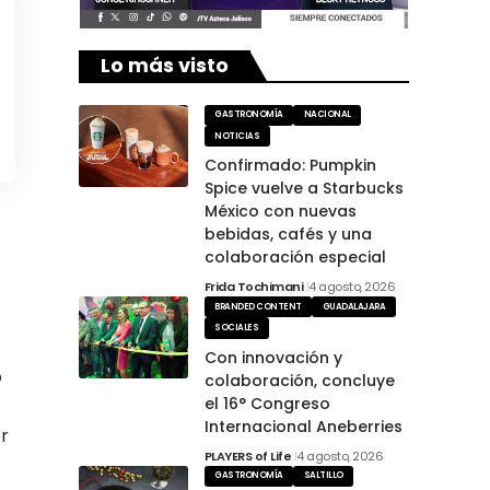
Lo más visto
GASTRONOMÍA
NACIONAL
NOTICIAS
Confirmado: Pumpkin
Spice vuelve a Starbucks
México con nuevas
bebidas, cafés y una
colaboración especial
Frida Tochimani
4 agosto, 2026
BRANDED CONTENT
GUADALAJARA
SOCIALES
Con innovación y
o
colaboración, concluye
el 16° Congreso
Internacional Aneberries
r
PLAYERS of Life
4 agosto, 2026
GASTRONOMÍA
SALTILLO