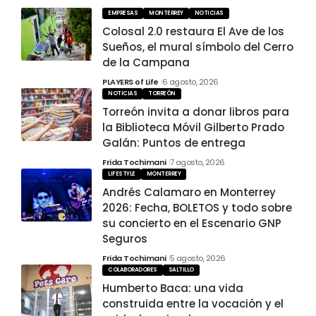
EMPRESAS
MONTERREY
NOTICIAS
Colosal 2.0 restaura El Ave de los
Sueños, el mural símbolo del Cerro
de la Campana
PLAYERS of Life
6 agosto, 2026
NOTICIAS
TORREÓN
Torreón invita a donar libros para
la Biblioteca Móvil Gilberto Prado
Galán: Puntos de entrega
Frida Tochimani
7 agosto, 2026
LIFESTYLE
MONTERREY
Andrés Calamaro en Monterrey
2026: Fecha, BOLETOS y todo sobre
su concierto en el Escenario GNP
Seguros
Frida Tochimani
5 agosto, 2026
COLABORADORES
SALTILLO
Humberto Baca: una vida
construida entre la vocación y el