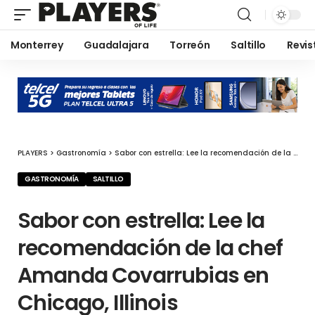
Monterrey
Guadalajara
Torreón
Saltillo
Revis
PLAYERS
>
Gastronomía
>
Sabor con estrella: Lee la recomendación de la chef Amanda Covarrubias en Chicago, Illinois
GASTRONOMÍA
SALTILLO
Sabor con estrella: Lee la
recomendación de la chef
Amanda Covarrubias en
Chicago, Illinois