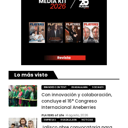
Lo más visto
BRANDED CONTENT
GUADALAJARA
SOCIALES
Con innovación y colaboración,
concluye el 16° Congreso
Internacional Aneberries
PLAYERS of Life
4 agosto, 2026
EMPRESAS
GUADALAJARA
NOTICIAS
Jalisco abre convocatoria para