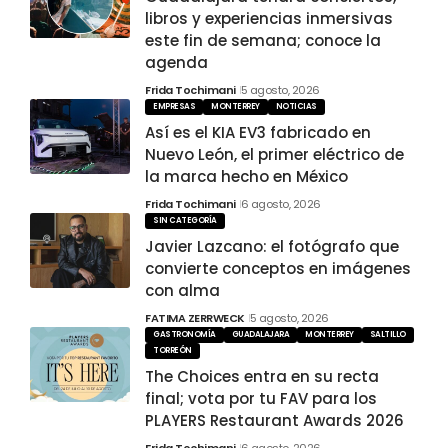
libros y experiencias inmersivas
este fin de semana; conoce la
agenda
Frida Tochimani
5 agosto, 2026
EMPRESAS
MONTERREY
NOTICIAS
Así es el KIA EV3 fabricado en
Nuevo León, el primer eléctrico de
la marca hecho en México
Frida Tochimani
6 agosto, 2026
SIN CATEGORÍA
Javier Lazcano: el fotógrafo que
convierte conceptos en imágenes
con alma
FATIMA ZERRWECK
5 agosto, 2026
GASTRONOMÍA
GUADALAJARA
MONTERREY
SALTILLO
TORREÓN
The Choices entra en su recta
final; vota por tu FAV para los
PLAYERS Restaurant Awards 2026