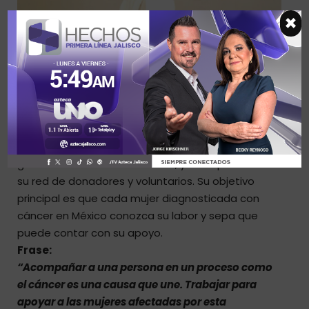
×
Aldara Alonso, presidenta de Cruz Rosa en Guadalajara.
Metas
La asociación tiene ambiciosas metas para el
futuro. Entre ellas se destacan la consolidación de
su programa de rehabilitación oncológica, la
continuación de alianzas estratégicas para
garantizar el acceso a la salud, y la ampliación de
su red de donadores y voluntarios. Su objetivo
principal es que cada mujer diagnosticada con
cáncer en México conozca su labor y sepa que
puede contar con su apoyo.
Frase:
“Acompañar a una persona en un proceso como
el cáncer es una causa que une. Trabajar para
apoyar a las mujeres afectadas por esta