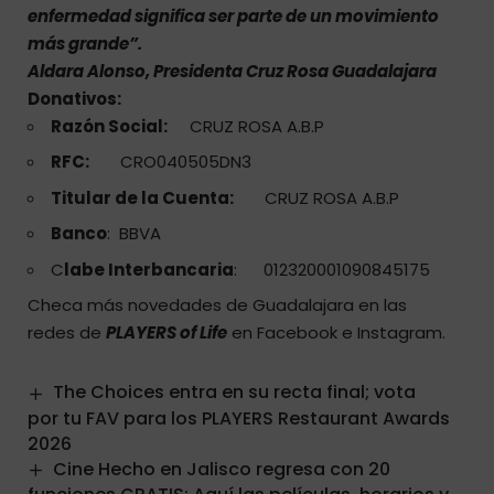
enfermedad significa ser parte de un movimiento
más grande”.
Aldara Alonso, Presidenta Cruz Rosa Guadalajara
Donativos:
Razón Social:
CRUZ ROSA A.B.P
RFC:
CRO040505DN3
Titular de la Cuenta:
CRUZ ROSA A.B.P
Banco
: BBVA
C
labe Interbancaria
: 012320001090845175
Checa más novedades de Guadalajara en las
redes de
PLAYERS of Life
en
Facebook
e
Instagram
.
The Choices entra en su recta final; vota
por tu FAV para los PLAYERS Restaurant Awards
2026
Cine Hecho en Jalisco regresa con 20