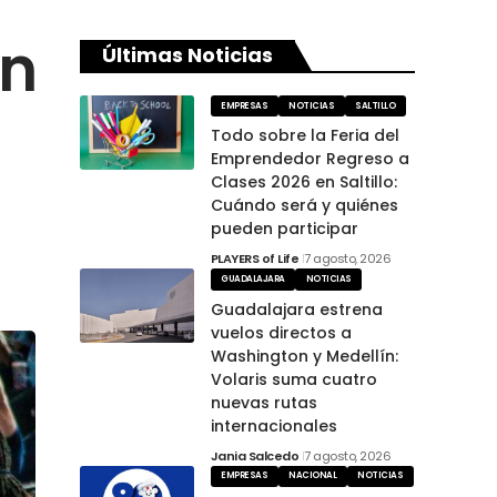
en
Últimas Noticias
EMPRESAS
NOTICIAS
SALTILLO
Todo sobre la Feria del
Emprendedor Regreso a
Clases 2026 en Saltillo:
Cuándo será y quiénes
pueden participar
PLAYERS of Life
7 agosto, 2026
GUADALAJARA
NOTICIAS
Guadalajara estrena
vuelos directos a
Washington y Medellín:
Volaris suma cuatro
nuevas rutas
internacionales
Jania Salcedo
7 agosto, 2026
EMPRESAS
NACIONAL
NOTICIAS