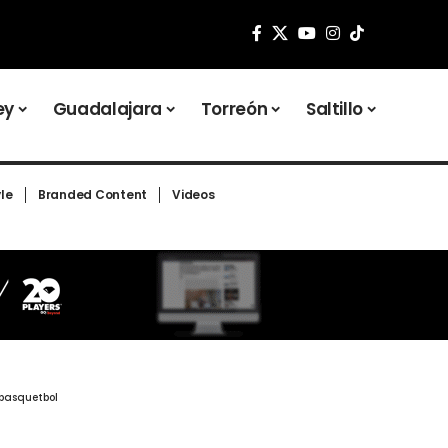
ey
Guadalajara
Torreón
Saltillo
yle
Branded Content
Videos
 basquetbol