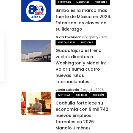
EMPRESAS
NACIONAL
NOTICIAS
Bimbo es la marca más
fuerte de México en 2026:
Estas son las claves de
su liderazgo
Frida Tochimani
7 agosto, 2026
GUADALAJARA
NOTICIAS
Guadalajara estrena
vuelos directos a
Washington y Medellín:
Volaris suma cuatro
nuevas rutas
internacionales
Jania Salcedo
7 agosto, 2026
NOTICIAS
SALTILLO
TORREÓN
Coahuila fortalece su
economía con 9 mil 742
nuevos empleos
formales en 2026:
Manolo Jiménez