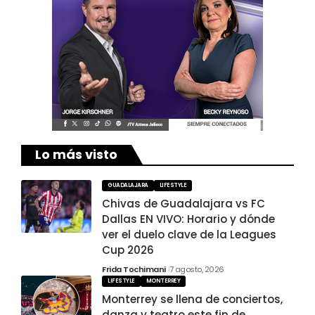
Lo más visto
GUADALAJARA
LIFESTYLE
Chivas de Guadalajara vs FC
Dallas EN VIVO: Horario y dónde
ver el duelo clave de la Leagues
Cup 2026
Frida Tochimani
7 agosto, 2026
LIFESTYLE
MONTERREY
Monterrey se llena de conciertos,
danza y teatro este fin de