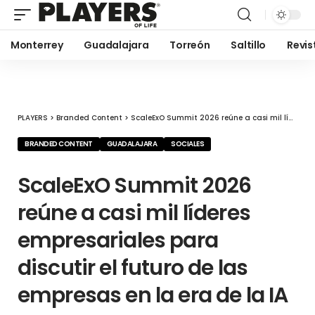
Monterrey
Guadalajara
Torreón
Saltillo
Revis
PLAYERS
>
Branded Content
>
ScaleExO Summit 2026 reúne a casi mil líderes empresariales para discutir el futuro de las empresas en la era de la IA
BRANDED CONTENT
GUADALAJARA
SOCIALES
ScaleExO Summit 2026
reúne a casi mil líderes
empresariales para
discutir el futuro de las
empresas en la era de la IA