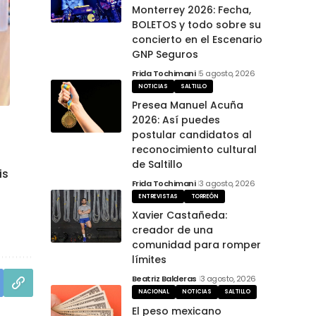
Monterrey 2026: Fecha,
BOLETOS y todo sobre su
concierto en el Escenario
GNP Seguros
Frida Tochimani
5 agosto, 2026
NOTICIAS
SALTILLO
Presea Manuel Acuña
2026: Así puedes
postular candidatos al
reconocimiento cultural
de Saltillo
is
Frida Tochimani
3 agosto, 2026
ENTREVISTAS
TORREÓN
Xavier Castañeda:
creador de una
comunidad para romper
límites
Beatriz Balderas
3 agosto, 2026
NACIONAL
NOTICIAS
SALTILLO
El peso mexicano