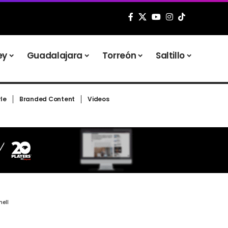
ey
Guadalajara
Torreón
Saltillo
yle
Branded Content
Videos
nell