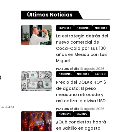
a
Últimas Noticias
EMPRESAS
NACIONAL
NOTICIAS
La estrategia detrás del
nuevo comercial de
Coca-Cola por sus 100
años en México con Luis
Miguel
PLAYERS of Life
6 agosto, 2026
s
NACIONAL
NOTICIAS
SALTILLO
Precio del DÓLAR HOY 6
de agosto: El peso
mexicano retrocede y
así cotiza la divisa USD
n Lectura
PLAYERS of Life
6 agosto, 2026
NOTICIAS
SALTILLO
¿Qué conciertos habrá
en Saltillo en agosto