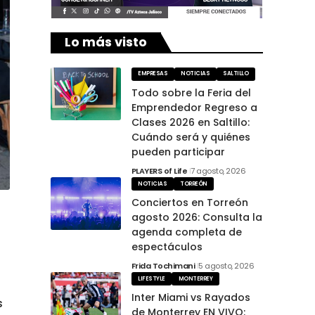
Lo más visto
EMPRESAS
NOTICIAS
SALTILLO
Todo sobre la Feria del
Emprendedor Regreso a
Clases 2026 en Saltillo:
Cuándo será y quiénes
pueden participar
PLAYERS of Life
7 agosto, 2026
NOTICIAS
TORREÓN
Conciertos en Torreón
agosto 2026: Consulta la
agenda completa de
espectáculos
Frida Tochimani
5 agosto, 2026
LIFESTYLE
MONTERREY
Inter Miami vs Rayados
s
de Monterrey EN VIVO: