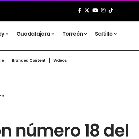
ey
Guadalajara
Torreón
Saltillo
yle
Branded Content
Videos
orn
ón número 18 del