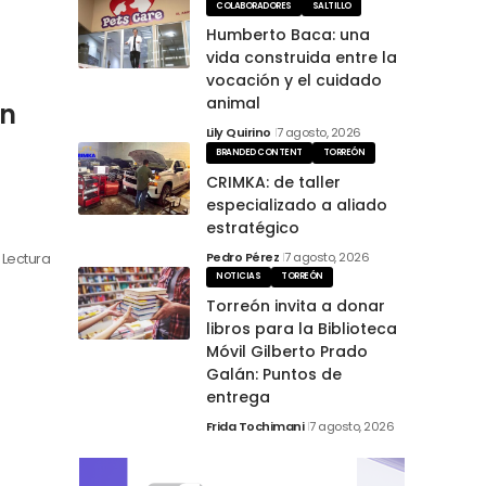
COLABORADORES
SALTILLO
Humberto Baca: una
vida construida entre la
vocación y el cuidado
animal
en
Lily Quirino
7 agosto, 2026
BRANDED CONTENT
TORREÓN
CRIMKA: de taller
especializado a aliado
estratégico
Pedro Pérez
7 agosto, 2026
n Lectura
NOTICIAS
TORREÓN
Torreón invita a donar
libros para la Biblioteca
Móvil Gilberto Prado
Galán: Puntos de
entrega
Frida Tochimani
7 agosto, 2026