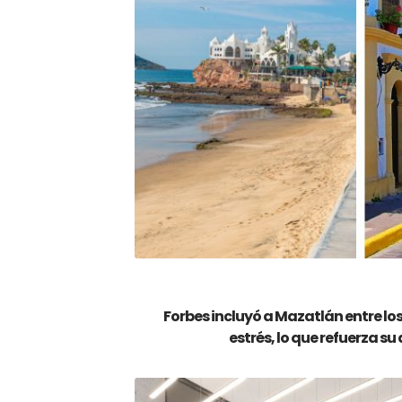
Forbes
incluyó a
Mazatlán entre los
estrés
, lo que refuerza s