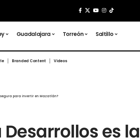
ey
Guadalajara
Torreón
Saltillo
yle
Branded Content
Videos
 segura para invertir en Mazatlán?
 Desarrollos es la