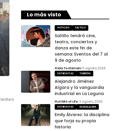
Lo más visto
NOTICIAS
SALTILLO
Saltillo tendrá cine,
teatro, conciertos y
danza este fin de
semana: Eventos del 7 al
9 de agosto
Frida Tochimani
5 agosto, 2026
ENTREVISTAS
TORREÓN
Alejandro Jiménez
Algara y la vanguardia
industrial en La Laguna
 Lectura
PLAYERS of Life
3 agosto, 2026
ENTREVISTAS
GUADALAJARA
Emily Álvarez: la disciplina
que forja su propia
historia