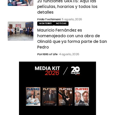
20 funciones GRATIS: Aquí las
películas, horarios y todos los
detalles
Frida Tochimani
5 agosto, 2026
MONTERREY
NOTICIAS
Mauricio Fernández es
homenajeado con una obra de
Olinalá que ya forma parte de San
Pedro
PLAYERS of Life
4 agosto, 2026