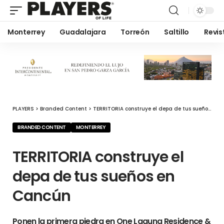
Monterrey
Guadalajara
Torreón
Saltillo
Revis
PLAYERS
>
Branded Content
>
TERRITORIA construye el depa de tus sueños en Cancún
BRANDED CONTENT
MONTERREY
TERRITORIA construye el
depa de tus sueños en
Cancún
Ponen la primera piedra en One Laguna Residence &