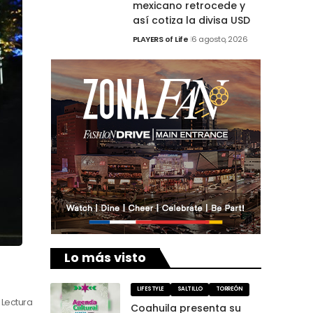
mexicano retrocede y
así cotiza la divisa USD
PLAYERS of Life
6 agosto, 2026
Lo más visto
LIFESTYLE
SALTILLO
TORREÓN
 Lectura
Coahuila presenta su