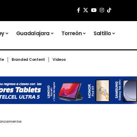
ey
Guadalajara
Torreón
Saltillo
yle
Branded Content
Videos
lanzamientos