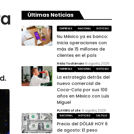
ra
Últimas Noticias
EMPRESAS
NACIONAL
NOTICIAS
Nu México ya es banco:
Inicia operaciones con
más de 15 millones de
clientes en el país
Frida Tochimani
6 agosto, 2026
EMPRESAS
NACIONAL
NOTICIAS
d.
La estrategia detrás del
nuevo comercial de
Coca-Cola por sus 100
años en México con Luis
Miguel
PLAYERS of Life
6 agosto, 2026
NACIONAL
NOTICIAS
SALTILLO
Precio del DÓLAR HOY 6
de agosto: El peso