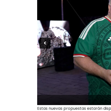
<
Peter Fealey, May Nadonga
Estas nuevas propuestas estarán dis