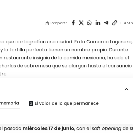
Compartir
4 Min
ino que cartografían una ciudad. En la Comarca Lagunera,
 y la tortilla perfecta tienen un nombre propio. Durante
 restaurante insignia de la comida mexicana; ha sido el
s charlas de sobremesa que se alargan hasta el cansancio
tro.
y memoria
El valor de lo que permanece
o
del pasado
miércoles 17 de junio
, con el
soft opening
de s