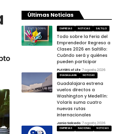
a
Últimas Noticias
EMPRESAS
NOTICIAS
SALTILLO
Todo sobre la Feria del
Emprendedor Regreso a
Clases 2026 en Saltillo:
Cuándo será y quiénes
pto
pueden participar
PLAYERS of Life
7 agosto, 2026
GUADALAJARA
NOTICIAS
Guadalajara estrena
vuelos directos a
Washington y Medellín:
Volaris suma cuatro
nuevas rutas
internacionales
Jania Salcedo
7 agosto, 2026
EMPRESAS
NACIONAL
NOTICIAS