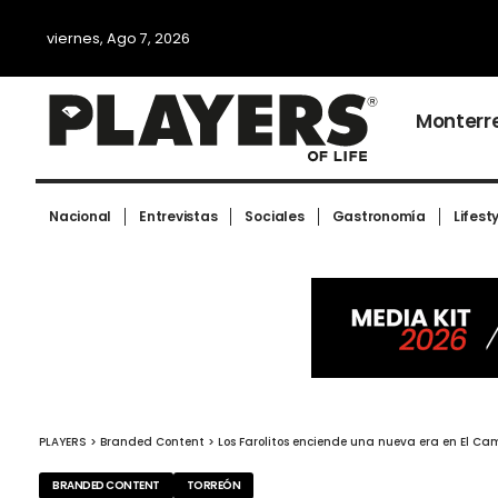
viernes, Ago 7, 2026
Monterr
Nacional
Entrevistas
Sociales
Gastronomía
Lifest
PLAYERS
>
Branded Content
>
Los Farolitos enciende una nueva era en El Ca
BRANDED CONTENT
TORREÓN