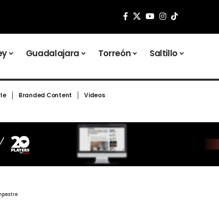
ey
Guadalajara
Torreón
Saltillo
yle
Branded Content
Videos
mpestre