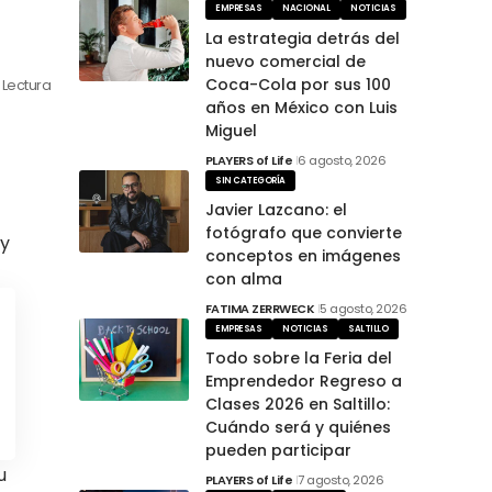
EMPRESAS
NACIONAL
NOTICIAS
La estrategia detrás del
nuevo comercial de
Coca-Cola por sus 100
 Lectura
años en México con Luis
Miguel
PLAYERS of Life
6 agosto, 2026
SIN CATEGORÍA
Javier Lazcano: el
fotógrafo que convierte
 y
conceptos en imágenes
con alma
FATIMA ZERRWECK
5 agosto, 2026
EMPRESAS
NOTICIAS
SALTILLO
Todo sobre la Feria del
Emprendedor Regreso a
Clases 2026 en Saltillo:
Cuándo será y quiénes
pueden participar
u
PLAYERS of Life
7 agosto, 2026