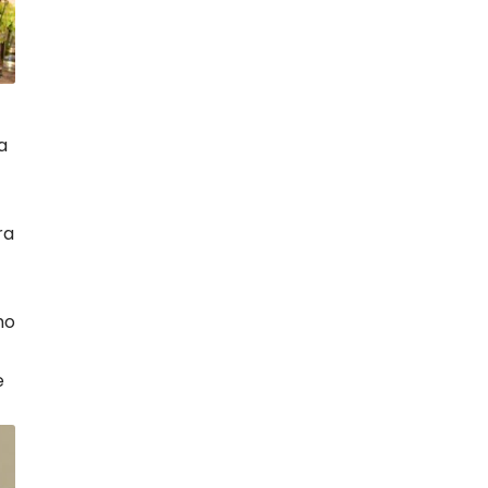
a
ra
mo
e