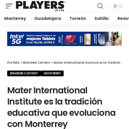
Monterrey
Guadalajara
Torreón
Saltillo
Revis
PLAYERS
>
Branded Content
>
Mater International Institute es la tradición educativa que evoluciona con Monterrey
BRANDED CONTENT
MONTERREY
Mater International
Institute es la tradición
educativa que evoluciona
con Monterrey