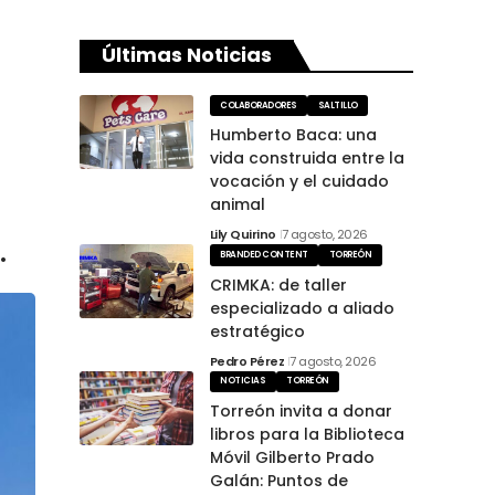
Últimas Noticias
COLABORADORES
SALTILLO
Humberto Baca: una
vida construida entre la
vocación y el cuidado
animal
Lily Quirino
7 agosto, 2026
.
BRANDED CONTENT
TORREÓN
CRIMKA: de taller
especializado a aliado
estratégico
Pedro Pérez
7 agosto, 2026
NOTICIAS
TORREÓN
Torreón invita a donar
libros para la Biblioteca
Móvil Gilberto Prado
Galán: Puntos de