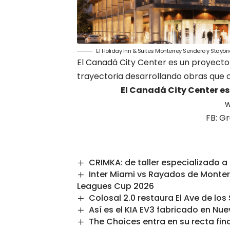
El Holiday Inn & Suites Monterrey Sendero y Stayb
El Canadá City Center es un proyecto
trayectoria desarrollando obras que c
El Canadá City Center es
w
FB:
Gr
CRIMKA: de taller especializado a
Inter Miami vs Rayados de Monterr
Leagues Cup 2026
Colosal 2.0 restaura El Ave de lo
Así es el KIA EV3 fabricado en Nu
The Choices entra en su recta fin