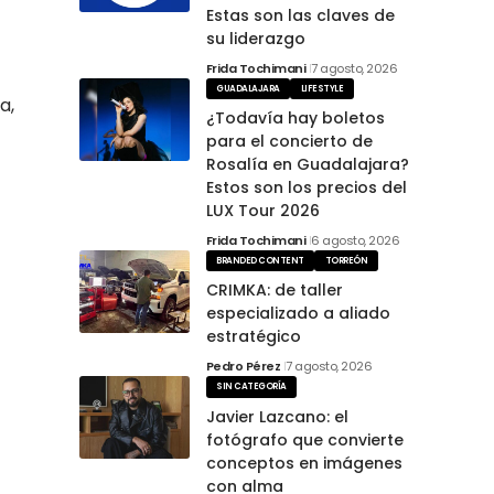
Estas son las claves de
su liderazgo
Frida Tochimani
7 agosto, 2026
GUADALAJARA
LIFESTYLE
a,
¿Todavía hay boletos
para el concierto de
Rosalía en Guadalajara?
Estos son los precios del
LUX Tour 2026
Frida Tochimani
6 agosto, 2026
BRANDED CONTENT
TORREÓN
CRIMKA: de taller
especializado a aliado
estratégico
Pedro Pérez
7 agosto, 2026
SIN CATEGORÍA
Javier Lazcano: el
fotógrafo que convierte
conceptos en imágenes
con alma