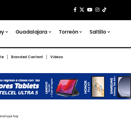
ey
Guadalajara
Torreón
Saltillo
yle
Branded Content
Videos
onstruye hoy