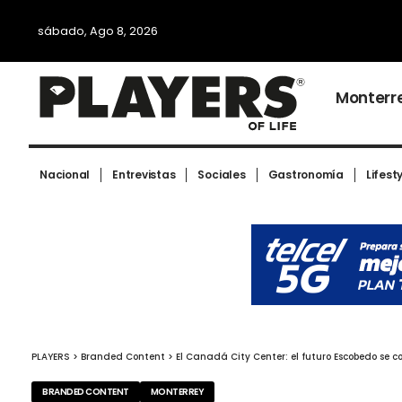
sábado, Ago 8, 2026
Monterr
Nacional
Entrevistas
Sociales
Gastronomía
Lifest
PLAYERS
>
Branded Content
>
El Canadá City Center: el futuro Escobedo se c
BRANDED CONTENT
MONTERREY