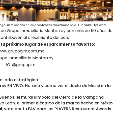
ridge Suites son dos de los cinco hoteles proyectados para El Canadá City Center.
 de Grupo Inmobiliario Monterrey con más de 50 años de
ontribuyen al crecimiento del país.
 tu próximo lugar de esparcimiento favorito:
ww.grupogim.com.mx
upo Inmobiliario Monterrey
IG:
@grupogim
 aliado estratégico
ey EN VIVO: Horario y cómo ver el duelo de Messi en la
s Sueños, el mural símbolo del Cerro de la Campana
evo León, el primer eléctrico de la marca hecho en Méxi
al; vota por tu FAV para los PLAYERS Restaurant Awards