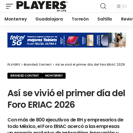
Monterrey
Guadalajara
Torreón
Saltillo
Revis
PLAYERS
>
Branded Content
>
Así se vivió el primer día del Foro ERIAC 2026
BRANDED CONTENT
MONTERREY
Así se vivió el primer día del
Foro ERIAC 2026
Con más de 800 ejecutivos de RH y empresarios de
todo México, el Foro ERIAC acercó a las empresas
un espacio exclusivo de networking, innovación y